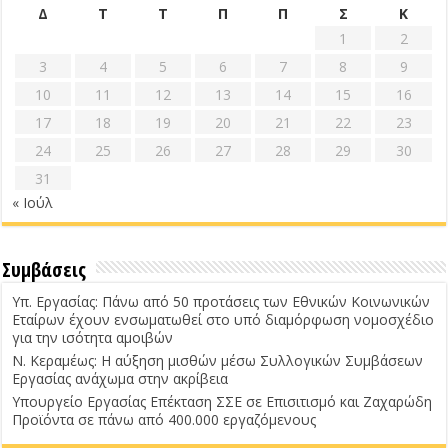
Δ
Τ
Τ
Π
Π
Σ
Κ
1
2
3
4
5
6
7
8
9
10
11
12
13
14
15
16
17
18
19
20
21
22
23
24
25
26
27
28
29
30
31
« Ιούλ
Συμβάσεις
Υπ. Εργασίας: Πάνω από 50 προτάσεις των Εθνικών Κοινωνικών
Εταίρων έχουν ενσωματωθεί στο υπό διαμόρφωση νομοσχέδιο
για την ισότητα αμοιβών
Ν. Κεραμέως: Η αύξηση μισθών μέσω Συλλογικών Συμβάσεων
Εργασίας ανάχωμα στην ακρίβεια
Υπουργείο Εργασίας Επέκταση ΣΣΕ σε Επισιτισμό και Ζαχαρώδη
Προϊόντα σε πάνω από 400.000 εργαζόμενους