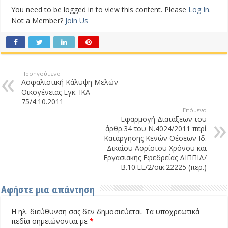
You need to be logged in to view this content. Please
Log In
.
Not a Member?
Join Us
Προηγούμενο
Ασφαλιστική Κάλυψη Μελών
Οικογένειας Εγκ. ΙΚΑ
75/4.10.2011
Επόμενο
Εφαρμογή Διατάξεων του
άρθρ.34 του Ν.4024/2011 περί
Κατάργησης Κενών Θέσεων Ιδ.
Δικαίου Αορίστου Χρόνου και
Εργασιακής Εφεδρείας ΔΙΠΠΙΔ/
Β.10.ΕΕ/2/οικ.22225 (περ.)
Αφήστε μια απάντηση
Η ηλ. διεύθυνση σας δεν δημοσιεύεται.
Τα υποχρεωτικά
πεδία σημειώνονται με
*