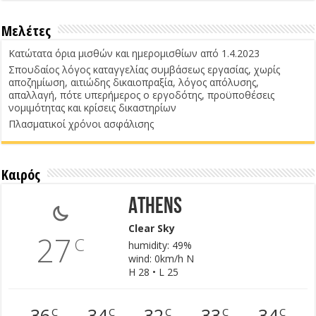
Μελέτες
Κατώτατα όρια μισθών και ημερομισθίων από 1.4.2023
Σπουδαίος λόγος καταγγελίας συμβάσεως εργασίας, χωρίς
αποζημίωση, αιτιώδης δικαιοπραξία, λόγος απόλυσης,
απαλλαγή, πότε υπερήμερος ο εργοδότης, προϋποθέσεις
νομιμότητας και κρίσεις δικαστηρίων
Πλασματικοί χρόνοι ασφάλισης
Καιρός
Athens
Clear Sky
27
C
humidity: 49%
wind: 0km/h N
H 28 • L 25
36
34
32
33
34
C
C
C
C
C