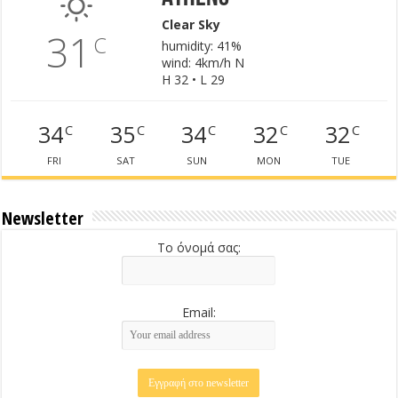
Clear Sky
31
C
humidity: 41%
wind: 4km/h N
H 32 • L 29
34
35
34
32
32
C
C
C
C
C
FRI
SAT
SUN
MON
TUE
Newsletter
Το όνομά σας:
Email: