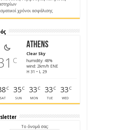
αστηρίων
σματικοί χρόνοι ασφάλισης
ρός
Athens
Clear Sky
31
C
humidity: 48%
wind: 2km/h ENE
H 31 • L 29
38
35
33
33
33
C
C
C
C
C
SAT
SUN
MON
TUE
WED
sletter
Το όνομά σας: