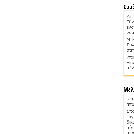
Συμ
Υπ.
Εθν
ενσ
νομ
Ν. 
Συλ
στη
Υπο
Επι
πάν
Μελ
Κατ
από
Σπο
εργ
δικ
πότ
προ