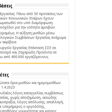
βάσεις
 Εργασίας: Πάνω από 50 προτάσεις των
ικών Κοινωνικών Εταίρων έχουν
ωματωθεί στο υπό διαμόρφωση
οσχέδιο για την ισότητα αμοιβών
Κεραμέως: Η αύξηση μισθών μέσω
λογικών Συμβάσεων Εργασίας ανάχωμα
ν ακρίβεια
υργείο Εργασίας Επέκταση ΣΣΕ σε
σιτισμό και Ζαχαρώδη Προϊόντα σε
ω από 400.000 εργαζόμενους
έτες
ώτατα όρια μισθών και ημερομισθίων
 1.4.2023
υδαίος λόγος καταγγελίας συμβάσεως
ασίας, χωρίς αποζημίωση, αιτιώδης
αιοπραξία, λόγος απόλυσης, απαλλαγή,
ε υπερήμερος ο εργοδότης,
ϋποθέσεις νομιμότητας και κρίσεις