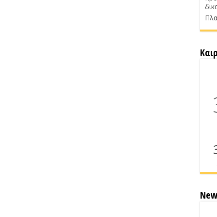
δικ
Πλα
Και
New