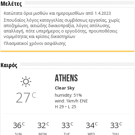
Μελέτες
Κατώτατα όρια μισθών και ημερομισθίων από 1.4.2023
Σπουδαίος λόγος καταγγελίας συμβάσεως εργασίας, χωρίς
αποζημίωση, αιτιώδης δικαιοπραξία, λόγος απόλυσης,
απαλλαγή, πότε υπερήμερος ο εργοδότης, προϋποθέσεις
νομιμότητας και κρίσεις δικαστηρίων
Πλασματικοί χρόνοι ασφάλισης
Καιρός
Athens
Clear Sky
27
C
humidity: 51%
wind: 1km/h ENE
H 29 • L 25
36
32
33
34
33
C
C
C
C
C
SUN
MON
TUE
WED
THU