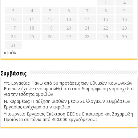
1
2
3
4
5
6
7
8
9
10
11
12
13
14
15
16
17
18
19
20
21
22
23
24
25
26
27
28
29
30
31
« Ιούλ
Συμβάσεις
Υπ. Εργασίας: Πάνω από 50 προτάσεις των Εθνικών Κοινωνικών
Εταίρων έχουν ενσωματωθεί στο υπό διαμόρφωση νομοσχέδιο
για την ισότητα αμοιβών
Ν. Κεραμέως: Η αύξηση μισθών μέσω Συλλογικών Συμβάσεων
Εργασίας ανάχωμα στην ακρίβεια
Υπουργείο Εργασίας Επέκταση ΣΣΕ σε Επισιτισμό και Ζαχαρώδη
Προϊόντα σε πάνω από 400.000 εργαζόμενους