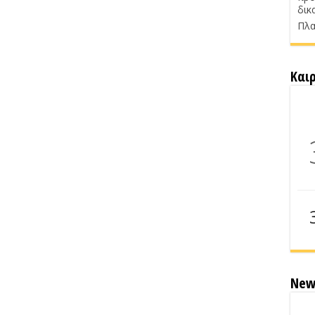
δικ
Πλα
Και
New