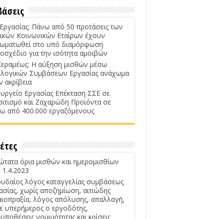
βάσεις
 Εργασίας: Πάνω από 50 προτάσεις των
ικών Κοινωνικών Εταίρων έχουν
ωματωθεί στο υπό διαμόρφωση
οσχέδιο για την ισότητα αμοιβών
Κεραμέως: Η αύξηση μισθών μέσω
λογικών Συμβάσεων Εργασίας ανάχωμα
ν ακρίβεια
υργείο Εργασίας Επέκταση ΣΣΕ σε
σιτισμό και Ζαχαρώδη Προϊόντα σε
ω από 400.000 εργαζόμενους
έτες
ώτατα όρια μισθών και ημερομισθίων
 1.4.2023
υδαίος λόγος καταγγελίας συμβάσεως
ασίας, χωρίς αποζημίωση, αιτιώδης
αιοπραξία, λόγος απόλυσης, απαλλαγή,
ε υπερήμερος ο εργοδότης,
ϋποθέσεις νομιμότητας και κρίσεις