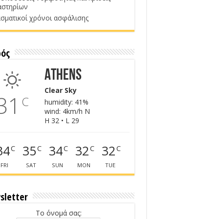
αστηρίων
σματικοί χρόνοι ασφάλισης
ρός
Athens
Clear Sky
31
C
humidity: 41%
wind: 4km/h N
H 32 • L 29
34
35
34
32
32
C
C
C
C
C
FRI
SAT
SUN
MON
TUE
sletter
Το όνομά σας: