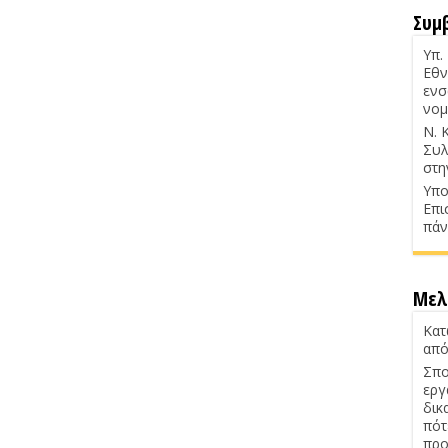
Συμ
Υπ.
Εθν
ενσ
νομ
Ν. 
Συλ
στη
Υπο
Επι
πάν
Μελ
Κατ
από
Σπο
εργ
δικ
πότ
προ