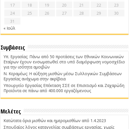
17
18
19
20
21
22
23
24
25
26
27
28
29
30
31
« Ιούλ
Συμβάσεις
Υπ. Εργασίας: Πάνω από 50 προτάσεις των Εθνικών Κοινωνικών
Εταίρων έχουν ενσωματωθεί στο υπό διαμόρφωση νομοσχέδιο
για την ισότητα αμοιβών
Ν. Κεραμέως: Η αύξηση μισθών μέσω Συλλογικών Συμβάσεων
Εργασίας ανάχωμα στην ακρίβεια
Υπουργείο Εργασίας Επέκταση ΣΣΕ σε Επισιτισμό και Ζαχαρώδη
Προϊόντα σε πάνω από 400.000 εργαζόμενους
Μελέτες
Κατώτατα όρια μισθών και ημερομισθίων από 1.4.2023
Σπουδαίος λόγος καταγγελίας συμβάσεως εργασίας, χωρίς