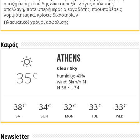
αποζημίωση, αιτιώδης δικαιοπραξία, λόγος απόλυσης,
απαλλαγή, πότε υπερήμερος ο εργοδότης, προϋποθέσεις
νομιμότητας και κρίσεις δικαστηρίων
Πλασματικοί χρόνοι ασφάλισης
Καιρός
Athens
Clear Sky
35
C
humidity: 40%
wind: 3km/h N
H 36 • L 34
38
34
32
33
33
C
C
C
C
C
SAT
SUN
MON
TUE
WED
Newsletter