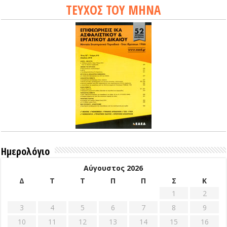
ΤΕΥΧΟΣ ΤΟΥ ΜΗΝΑ
Ημερολόγιο
Αύγουστος 2026
Δ
Τ
Τ
Π
Π
Σ
Κ
1
2
3
4
5
6
7
8
9
10
11
12
13
14
15
16