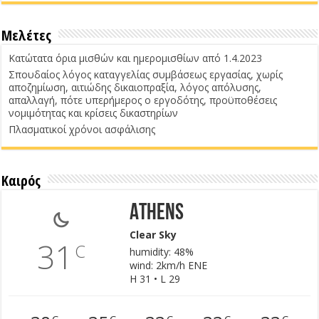
Μελέτες
Κατώτατα όρια μισθών και ημερομισθίων από 1.4.2023
Σπουδαίος λόγος καταγγελίας συμβάσεως εργασίας, χωρίς
αποζημίωση, αιτιώδης δικαιοπραξία, λόγος απόλυσης,
απαλλαγή, πότε υπερήμερος ο εργοδότης, προϋποθέσεις
νομιμότητας και κρίσεις δικαστηρίων
Πλασματικοί χρόνοι ασφάλισης
Καιρός
Athens
Clear Sky
31
C
humidity: 48%
wind: 2km/h ENE
H 31 • L 29
C
C
C
C
C