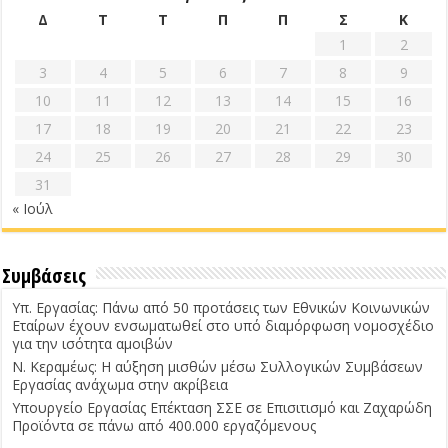
Δ
Τ
Τ
Π
Π
Σ
Κ
1
2
3
4
5
6
7
8
9
10
11
12
13
14
15
16
17
18
19
20
21
22
23
24
25
26
27
28
29
30
31
« Ιούλ
Συμβάσεις
Υπ. Εργασίας: Πάνω από 50 προτάσεις των Εθνικών Κοινωνικών
Εταίρων έχουν ενσωματωθεί στο υπό διαμόρφωση νομοσχέδιο
για την ισότητα αμοιβών
Ν. Κεραμέως: Η αύξηση μισθών μέσω Συλλογικών Συμβάσεων
Εργασίας ανάχωμα στην ακρίβεια
Υπουργείο Εργασίας Επέκταση ΣΣΕ σε Επισιτισμό και Ζαχαρώδη
Προϊόντα σε πάνω από 400.000 εργαζόμενους