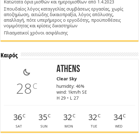
Κατώτατα όρια μισθών και ημερομισθίων από 1.4.2023
Σπουδαίος λόγος καταγγελίας συμβάσεως εργασίας, χωρίς
αποζημίωση, αιτιώδης δικαιοπραξία, λόγος απόλυσης,
απαλλαγή, πότε υπερήμερος ο εργοδότης, προϋποθέσεις
νομιμότητας και κρίσεις δικαστηρίων
Πλασματικοί χρόνοι ασφάλισης
Καιρός
Athens
Clear Sky
28
C
humidity: 46%
wind: 1km/h SE
H 29 • L 27
36
35
32
32
34
C
C
C
C
C
SAT
SUN
MON
TUE
WED