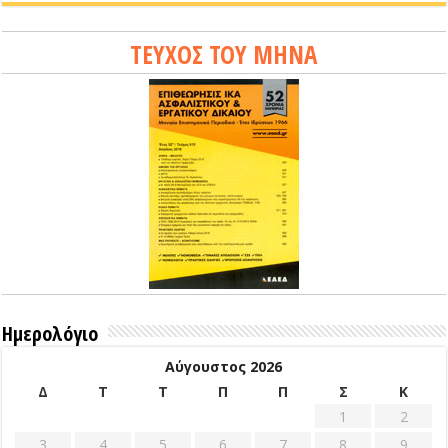
ΤΕΥΧΟΣ ΤΟΥ ΜΗΝΑ
Ημερολόγιο
Αύγουστος 2026
Δ
Τ
Τ
Π
Π
Σ
Κ
1
2
3
4
5
6
7
8
9