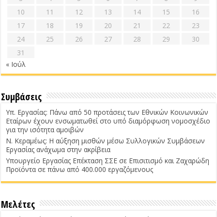
10
11
12
13
14
15
16
17
18
19
20
21
22
23
24
25
26
27
28
29
30
31
« Ιούλ
Συμβάσεις
Υπ. Εργασίας: Πάνω από 50 προτάσεις των Εθνικών Κοινωνικών
Εταίρων έχουν ενσωματωθεί στο υπό διαμόρφωση νομοσχέδιο
για την ισότητα αμοιβών
Ν. Κεραμέως: Η αύξηση μισθών μέσω Συλλογικών Συμβάσεων
Εργασίας ανάχωμα στην ακρίβεια
Υπουργείο Εργασίας Επέκταση ΣΣΕ σε Επισιτισμό και Ζαχαρώδη
Προϊόντα σε πάνω από 400.000 εργαζόμενους
Μελέτες