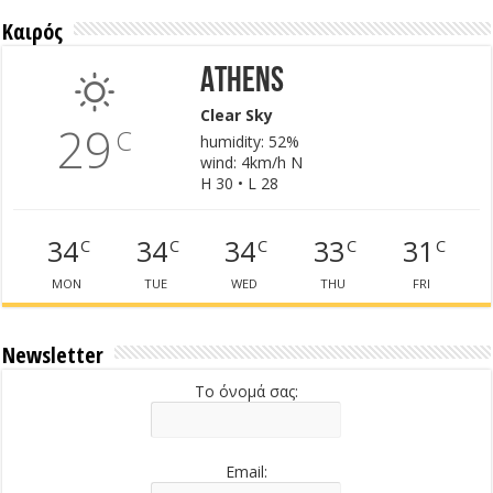
Καιρός
Athens
Clear Sky
29
C
humidity: 52%
wind: 4km/h N
H 30 • L 28
34
34
34
33
31
C
C
C
C
C
MON
TUE
WED
THU
FRI
Newsletter
Το όνομά σας:
Email: