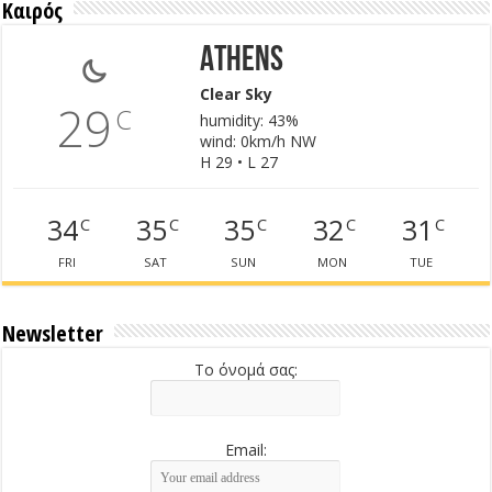
Καιρός
Athens
Clear Sky
29
C
humidity: 43%
wind: 0km/h NW
H 29 • L 27
34
35
35
32
31
C
C
C
C
C
FRI
SAT
SUN
MON
TUE
Newsletter
Το όνομά σας:
Email: