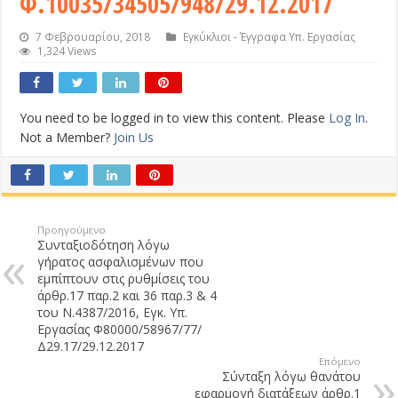
Φ.10035/34505/948/29.12.2017
7 Φεβρουαρίου, 2018
Εγκύκλιοι - Έγγραφα Υπ. Εργασίας
1,324 Views
You need to be logged in to view this content. Please
Log In
.
Not a Member?
Join Us
Προηγούμενο
Συνταξιοδότηση λόγω
γήρατος ασφαλισμένων που
εμπίπτουν στις ρυθμίσεις του
άρθρ.17 παρ.2 και 36 παρ.3 & 4
του Ν.4387/2016, Εγκ. Υπ.
Εργασίας Φ80000/58967/77/
Δ29.17/29.12.2017
Επόμενο
Σύνταξη λόγω θανάτου
εφαρμογή διατάξεων άρθρ.1