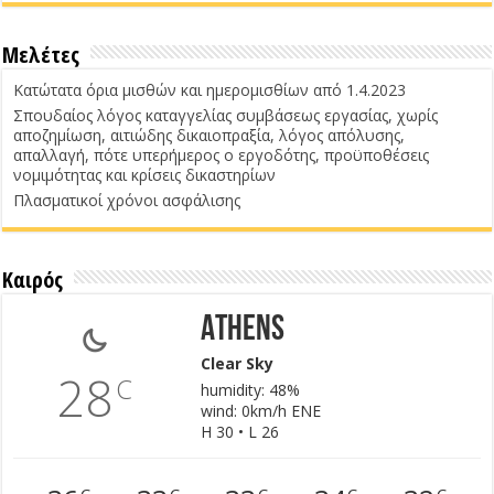
Μελέτες
Κατώτατα όρια μισθών και ημερομισθίων από 1.4.2023
Σπουδαίος λόγος καταγγελίας συμβάσεως εργασίας, χωρίς
αποζημίωση, αιτιώδης δικαιοπραξία, λόγος απόλυσης,
απαλλαγή, πότε υπερήμερος ο εργοδότης, προϋποθέσεις
νομιμότητας και κρίσεις δικαστηρίων
Πλασματικοί χρόνοι ασφάλισης
Καιρός
Athens
Clear Sky
28
C
humidity: 48%
wind: 0km/h ENE
H 30 • L 26
C
C
C
C
C