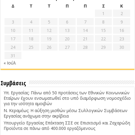
Δ
Τ
Τ
Π
Π
Σ
Κ
1
2
3
4
5
6
7
8
9
10
11
12
13
14
15
16
17
18
19
20
21
22
23
24
25
26
27
28
29
30
31
« Ιούλ
Συμβάσεις
Υπ. Εργασίας: Πάνω από 50 προτάσεις των Εθνικών Κοινωνικών
Εταίρων έχουν ενσωματωθεί στο υπό διαμόρφωση νομοσχέδιο
για την ισότητα αμοιβών
Ν. Κεραμέως: Η αύξηση μισθών μέσω Συλλογικών Συμβάσεων
Εργασίας ανάχωμα στην ακρίβεια
Υπουργείο Εργασίας Επέκταση ΣΣΕ σε Επισιτισμό και Ζαχαρώδη
Προϊόντα σε πάνω από 400.000 εργαζόμενους