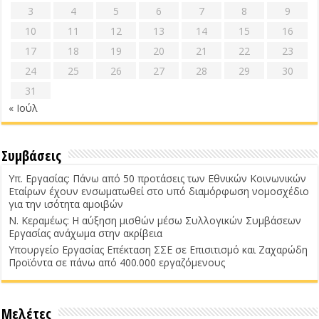
3
4
5
6
7
8
9
10
11
12
13
14
15
16
17
18
19
20
21
22
23
24
25
26
27
28
29
30
31
« Ιούλ
Συμβάσεις
Υπ. Εργασίας: Πάνω από 50 προτάσεις των Εθνικών Κοινωνικών
Εταίρων έχουν ενσωματωθεί στο υπό διαμόρφωση νομοσχέδιο
για την ισότητα αμοιβών
Ν. Κεραμέως: Η αύξηση μισθών μέσω Συλλογικών Συμβάσεων
Εργασίας ανάχωμα στην ακρίβεια
Υπουργείο Εργασίας Επέκταση ΣΣΕ σε Επισιτισμό και Ζαχαρώδη
Προϊόντα σε πάνω από 400.000 εργαζόμενους
Μελέτες