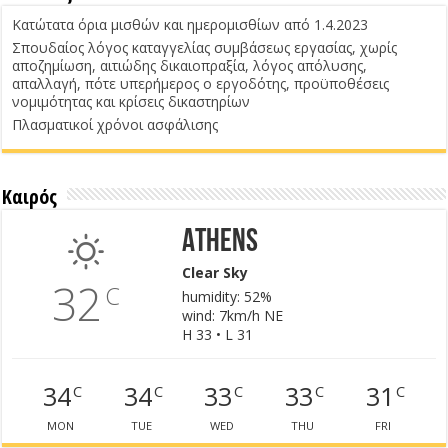
Κατώτατα όρια μισθών και ημερομισθίων από 1.4.2023
Σπουδαίος λόγος καταγγελίας συμβάσεως εργασίας, χωρίς
αποζημίωση, αιτιώδης δικαιοπραξία, λόγος απόλυσης,
απαλλαγή, πότε υπερήμερος ο εργοδότης, προϋποθέσεις
νομιμότητας και κρίσεις δικαστηρίων
Πλασματικοί χρόνοι ασφάλισης
Καιρός
Athens
Clear Sky
32
C
humidity: 52%
wind: 7km/h NE
H 33 • L 31
34
34
33
33
31
C
C
C
C
C
MON
TUE
WED
THU
FRI