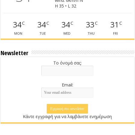
wind: 6km/h N
H 35 • L 32
34
34
34
33
31
C
C
C
C
C
MON
TUE
WED
THU
FRI
Newsletter
Το όνομά σας:
Email:
Κάντε εγγραφή για να λαμβάνετε ενημέρωση