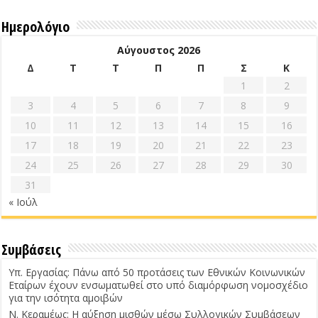
Ημερολόγιο
Αύγουστος 2026
Δ
Τ
Τ
Π
Π
Σ
Κ
1
2
3
4
5
6
7
8
9
10
11
12
13
14
15
16
17
18
19
20
21
22
23
24
25
26
27
28
29
30
31
« Ιούλ
Συμβάσεις
Υπ. Εργασίας: Πάνω από 50 προτάσεις των Εθνικών Κοινωνικών
Εταίρων έχουν ενσωματωθεί στο υπό διαμόρφωση νομοσχέδιο
για την ισότητα αμοιβών
Ν. Κεραμέως: Η αύξηση μισθών μέσω Συλλογικών Συμβάσεων