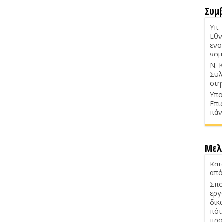
Συμ
Υπ.
Εθν
ενσ
νομ
Ν. 
Συλ
στη
Υπο
Επι
πάν
Μελ
Κατ
από
Σπο
εργ
δικ
πότ
προ