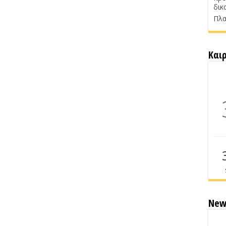
δικ
Πλα
Και
New