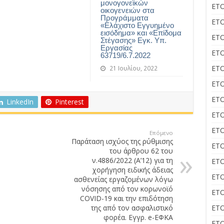
μονογονεϊκών
ΕΤΟ
οικογενειών στα
Προγράμματα
ΕΤΟ
«Ελάχιστο Εγγυημένο
εισόδημα» και «Επίδομα
ΕΤΟ
Στέγασης» Εγκ. Υπ.
Εργασίας
ΕΤΟ
63719/6.7.2022
ΕΤΟ
21 Ιουλίου, 2022
ΕΤΟ
ΕΤΟ
LinkedIn
Pinterest
ΕΤΟ
ΕΤΟ
Επόμενο
Παράταση ισχύος της ρύθμισης
ΕΤΟ
του άρθρου 62 του
ν.4886/2022 (Α’12) για τη
ΕΤΟ
χορήγηση ειδικής άδειας
ΕΤΟ
ασθενείας εργαζομένων λόγω
νόσησης από τον κορωνοϊό
ΕΤΟ
COVID-19 και την επιδότηση
της από τον ασφαλιστικό
ΕΤΟ
φορέα. Εγγρ. e-ΕΦΚΑ
ΕΤΟ