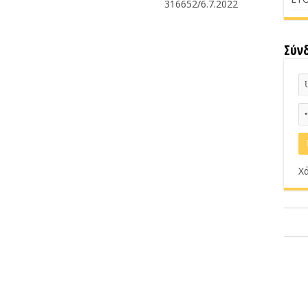
316652/6.7.2022
Σύν
Χά