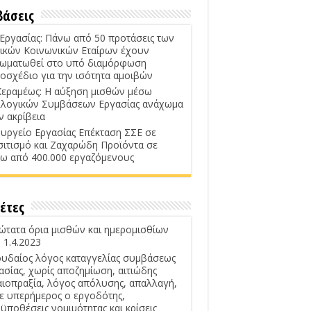
βάσεις
 Εργασίας: Πάνω από 50 προτάσεις των
ικών Κοινωνικών Εταίρων έχουν
ωματωθεί στο υπό διαμόρφωση
οσχέδιο για την ισότητα αμοιβών
Κεραμέως: Η αύξηση μισθών μέσω
λογικών Συμβάσεων Εργασίας ανάχωμα
ν ακρίβεια
υργείο Εργασίας Επέκταση ΣΣΕ σε
σιτισμό και Ζαχαρώδη Προϊόντα σε
ω από 400.000 εργαζόμενους
έτες
ώτατα όρια μισθών και ημερομισθίων
 1.4.2023
υδαίος λόγος καταγγελίας συμβάσεως
ασίας, χωρίς αποζημίωση, αιτιώδης
αιοπραξία, λόγος απόλυσης, απαλλαγή,
ε υπερήμερος ο εργοδότης,
ϋποθέσεις νομιμότητας και κρίσεις