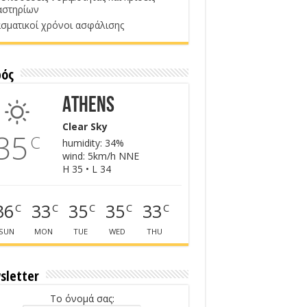
αστηρίων
σματικοί χρόνοι ασφάλισης
ρός
Athens
Clear Sky
35
C
humidity: 34%
wind: 5km/h NNE
H 35 • L 34
36
33
35
35
33
C
C
C
C
C
SUN
MON
TUE
WED
THU
sletter
Το όνομά σας: