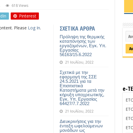
Α
618 Views
edIn
Pinterest
ΣΧΕΤΙΚΑ ΑΡΘΡΑ
content. Please
Log In
.
Πρόληψη της θερμικής
καταπόνησης των
εργαζομένων, Εγκ. Υπ.
Εργασίας
56163/15.6.2022
21 Ιουλίου, 2022
Σχετικά με την
εφαρμογή της ΣΣΕ
24.5.2021 για τα
Επισιτιστικά
e-Τ
Καταστήματα μετά την
κήρυξη υποχρεωτικής,
Εγκ. Υπ. Εργασίας
ΕΤΟ
64427/7.7.2022
ΕΤΟ
21 Ιουλίου, 2022
ΕΤΟ
Διευκρινήσεις για την
ένταξη ωφελούμενων
ΕΤΟ
μονάδων ως