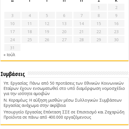
Δ
Τ
Τ
Π
Π
Σ
Κ
1
2
3
4
5
6
7
8
9
10
11
12
13
14
15
16
17
18
19
20
21
22
23
24
25
26
27
28
29
30
31
« Ιούλ
Συμβάσεις
Υπ. Εργασίας: Πάνω από 50 προτάσεις των Εθνικών Κοινωνικών
Εταίρων έχουν ενσωματωθεί στο υπό διαμόρφωση νομοσχέδιο
για την ισότητα αμοιβών
Ν. Κεραμέως: Η αύξηση μισθών μέσω Συλλογικών Συμβάσεων
Εργασίας ανάχωμα στην ακρίβεια
Υπουργείο Εργασίας Επέκταση ΣΣΕ σε Επισιτισμό και Ζαχαρώδη
Προϊόντα σε πάνω από 400.000 εργαζόμενους