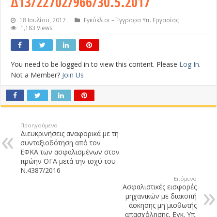
Δ13/22702/966/30.5.2017
18 Ιουλίου, 2017
Εγκύκλιοι – Έγγραφα Υπ. Εργασίας
1,183 Views
You need to be logged in to view this content. Please
Log In
.
Not a Member?
Join Us
Προηγούμενο
Διευκρινήσεις αναφορικά με τη
συνταξιοδότηση από τον
ΕΦΚΑ των ασφαλισμένων στον
πρώην ΟΓΑ μετά την ισχύ του
Ν.4387/2016
Επόμενο
Ασφαλιστικές εισφορές
μηχανικών με διακοπή
άσκησης μη μισθωτής
απασχόλησης, Εγκ. Υπ.