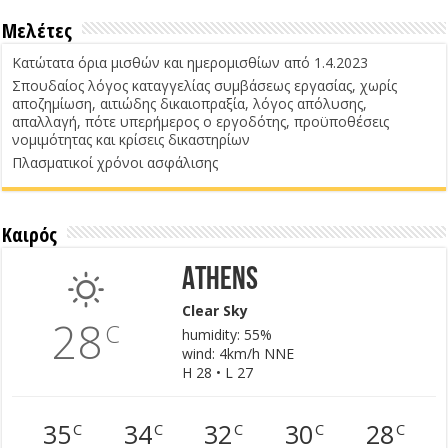
Μελέτες
Κατώτατα όρια μισθών και ημερομισθίων από 1.4.2023
Σπουδαίος λόγος καταγγελίας συμβάσεως εργασίας, χωρίς
αποζημίωση, αιτιώδης δικαιοπραξία, λόγος απόλυσης,
απαλλαγή, πότε υπερήμερος ο εργοδότης, προϋποθέσεις
νομιμότητας και κρίσεις δικαστηρίων
Πλασματικοί χρόνοι ασφάλισης
Καιρός
Athens
Clear Sky
28
C
humidity: 55%
wind: 4km/h NNE
H 28 • L 27
35
34
32
30
28
C
C
C
C
C