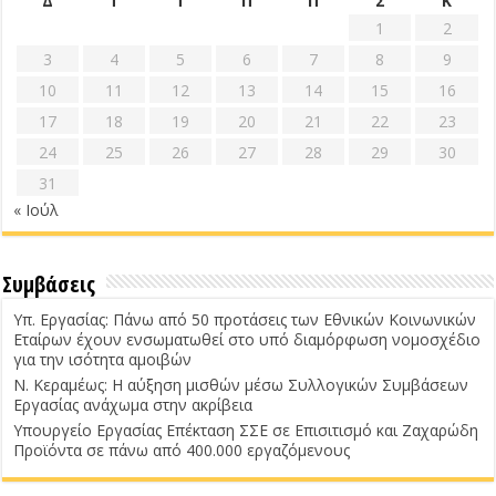
Δ
Τ
Τ
Π
Π
Σ
Κ
1
2
3
4
5
6
7
8
9
10
11
12
13
14
15
16
17
18
19
20
21
22
23
24
25
26
27
28
29
30
31
« Ιούλ
Συμβάσεις
Υπ. Εργασίας: Πάνω από 50 προτάσεις των Εθνικών Κοινωνικών
Εταίρων έχουν ενσωματωθεί στο υπό διαμόρφωση νομοσχέδιο
για την ισότητα αμοιβών
Ν. Κεραμέως: Η αύξηση μισθών μέσω Συλλογικών Συμβάσεων
Εργασίας ανάχωμα στην ακρίβεια
Υπουργείο Εργασίας Επέκταση ΣΣΕ σε Επισιτισμό και Ζαχαρώδη
Προϊόντα σε πάνω από 400.000 εργαζόμενους