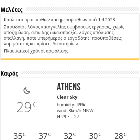
Μελέτες
Κατώτατα όρια μισθών και ημερομισθίων από 1.4.2023
Σπουδαίος λόγος καταγγελίας συμβάσεως εργασίας, χωρίς
αποζημίωση, αιτιώδης δικαιοπραξία, λόγος απόλυσης,
απαλλαγή, πότε υπερήμερος ο εργοδότης, προϋποθέσεις
νομιμότητας και κρίσεις δικαστηρίων
Πλασματικοί χρόνοι ασφάλισης
Καιρός
Athens
Clear Sky
29
C
humidity: 49%
wind: 3km/h NNW
H 29 • L 27
35
37
32
30
28
C
C
C
C
C