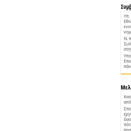
Συμ
Υπ.
Εθν
ενσ
νομ
Ν. 
Συλ
στη
Υπο
Επι
πάν
Μελ
Κατ
από
Σπο
εργ
δικ
πότ
προ