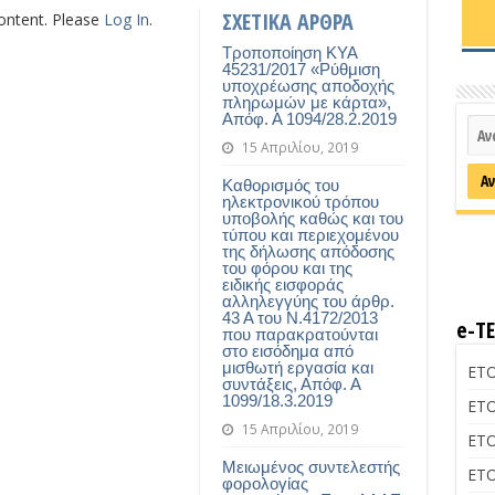
ΣΧΕΤΙΚΑ ΑΡΘΡΑ
content. Please
Log In
.
Τροποποίηση ΚΥΑ
45231/2017 «Ρύθμιση
υποχρέωσης αποδοχής
πληρωμών με κάρτα»,
Απόφ. Α 1094/28.2.2019
15 Απριλίου, 2019
Καθορισμός του
ηλεκτρονικού τρόπου
υποβολής καθώς και του
τύπου και περιεχομένου
της δήλωσης απόδοσης
του φόρου και της
ειδικής εισφοράς
αλληλεγγύης του άρθρ.
43 Α του Ν.4172/2013
e-Τ
που παρακρατούνται
στο εισόδημα από
μισθωτή εργασία και
ΕΤΟ
συντάξεις, Απόφ. Α
1099/18.3.2019
ΕΤΟ
15 Απριλίου, 2019
ΕΤΟ
Μειωμένος συντελεστής
ΕΤΟ
φορολογίας