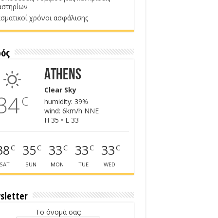
αστηρίων
σματικοί χρόνοι ασφάλισης
ρός
Athens
Clear Sky
34
C
humidity: 39%
wind: 6km/h NNE
H 35 • L 33
38
35
33
33
33
C
C
C
C
C
SAT
SUN
MON
TUE
WED
sletter
Το όνομά σας: