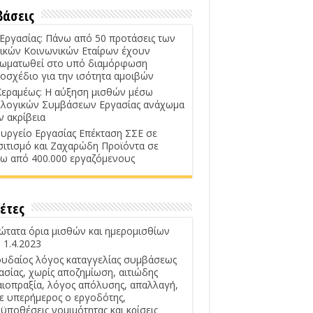
βάσεις
 Εργασίας: Πάνω από 50 προτάσεις των
ικών Κοινωνικών Εταίρων έχουν
ωματωθεί στο υπό διαμόρφωση
οσχέδιο για την ισότητα αμοιβών
Κεραμέως: Η αύξηση μισθών μέσω
λογικών Συμβάσεων Εργασίας ανάχωμα
ν ακρίβεια
υργείο Εργασίας Επέκταση ΣΣΕ σε
σιτισμό και Ζαχαρώδη Προϊόντα σε
ω από 400.000 εργαζόμενους
έτες
ώτατα όρια μισθών και ημερομισθίων
 1.4.2023
υδαίος λόγος καταγγελίας συμβάσεως
ασίας, χωρίς αποζημίωση, αιτιώδης
αιοπραξία, λόγος απόλυσης, απαλλαγή,
ε υπερήμερος ο εργοδότης,
ϋποθέσεις νομιμότητας και κρίσεις