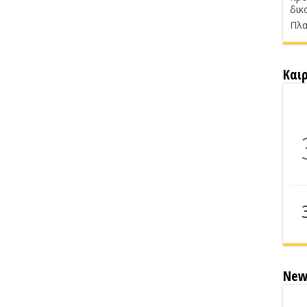
δικ
Πλα
Και
New