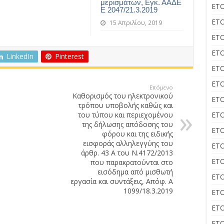
μερισμάτων, Εγκ. ΑΑΔΕ
ΕΤΟ
Ε 2047/21.3.2019
ΕΤΟ
15 Απριλίου, 2019
ΕΤΟ
ΕΤΟ
LinkedIn
Pinterest
ΕΤΟ
ΕΤΟ
Επόμενο
Καθορισμός του ηλεκτρονικού
ΕΤΟ
τρόπου υποβολής καθώς και
του τύπου και περιεχομένου
ΕΤΟ
της δήλωσης απόδοσης του
ΕΤΟ
φόρου και της ειδικής
εισφοράς αλληλεγγύης του
ΕΤΟ
άρθρ. 43 Α του Ν.4172/2013
ΕΤΟ
που παρακρατούνται στο
εισόδημα από μισθωτή
ΕΤΟ
εργασία και συντάξεις, Απόφ. Α
1099/18.3.2019
ΕΤΟ
ΕΤΟ
ΕΤΟ