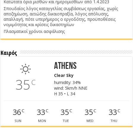
Κατώτατα όρια μισθών και ημερομισθίων από 1.4.2023
Σπουδαίος λόγος καταγγελίας συμβάσεως εργασίας, χωρίς
αποζημίωση, αιτιώδης δικαιοπραξία, λόγος απόλυσης,
απαλλαγή, πότε υπερήμερος ο εργοδότης, προϋποθέσεις
νομιμότητας και κρίσεις δικαστηρίων
Πλασματικοί χρόνοι ασφάλισης
Καιρός
Athens
Clear Sky
35
C
humidity: 34%
wind: 5km/h NNE
H 35 • L 34
36
33
35
35
33
C
C
C
C
C
SUN
MON
TUE
WED
THU