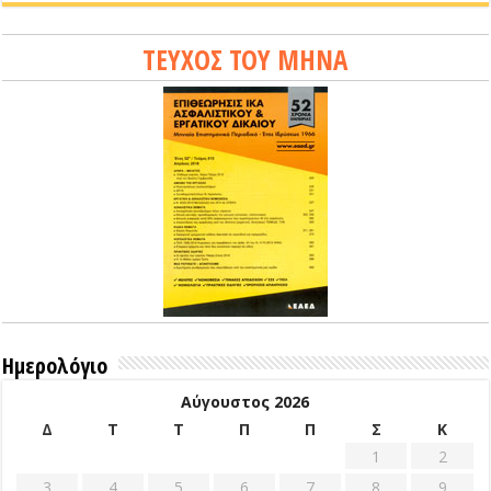
ΤΕΥΧΟΣ ΤΟΥ ΜΗΝΑ
Ημερολόγιο
Αύγουστος 2026
Δ
Τ
Τ
Π
Π
Σ
Κ
1
2
3
4
5
6
7
8
9