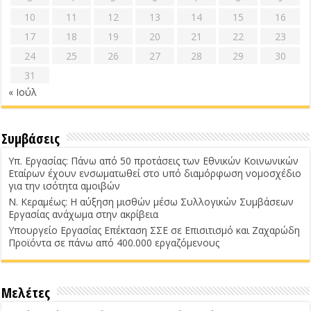
10
11
12
13
14
15
16
17
18
19
20
21
22
23
24
25
26
27
28
29
30
31
« Ιούλ
Συμβάσεις
Υπ. Εργασίας: Πάνω από 50 προτάσεις των Εθνικών Κοινωνικών
Εταίρων έχουν ενσωματωθεί στο υπό διαμόρφωση νομοσχέδιο
για την ισότητα αμοιβών
Ν. Κεραμέως: Η αύξηση μισθών μέσω Συλλογικών Συμβάσεων
Εργασίας ανάχωμα στην ακρίβεια
Υπουργείο Εργασίας Επέκταση ΣΣΕ σε Επισιτισμό και Ζαχαρώδη
Προϊόντα σε πάνω από 400.000 εργαζόμενους
Μελέτες