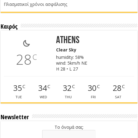
Πλασματικοί χρόνοι ασφάλισης
Καιρός
Athens
Clear Sky
28
C
humidity: 58%
wind: 5km/h NE
H 28 • L 27
35
34
32
30
28
C
C
C
C
C
TUE
WED
THU
FRI
SAT
Newsletter
Το όνομά σας: