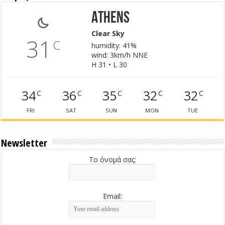
Athens
Clear Sky
31
C
humidity: 41%
wind: 3km/h NNE
H 31 • L 30
34
36
35
32
32
C
C
C
C
C
FRI
SAT
SUN
MON
TUE
Newsletter
Το όνομά σας:
Email: