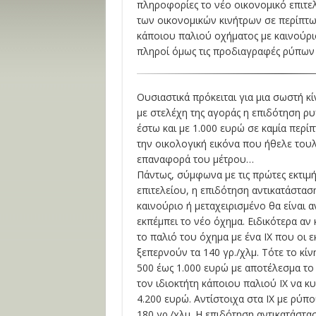
πληροφορίες το νέο οικονομικό επιτελ
των οικονομικών κινήτρων σε περίπτω
κάποιου παλιού οχήματος με καινούρι
πληροί όμως τις προδιαγραφές ρύπων e
Ουσιαστικά πρόκειται για μια σωστή 
με στελέχη της αγοράς η επιδότηση 
έστω και με 1.000 ευρώ σε καμία περί
την οικολογική εικόνα που ήθελε τουλ
επαναφορά του μέτρου…
Πάντως, σύμφωνα με τις πρώτες εκτιμ
επιτελείου, η επιδότηση αντικατάστασ
καινούριο ή μεταχειρισμένο θα είναι
εκπέμπει το νέο όχημα. Ειδικότερα αν 
το παλιό του όχημα με ένα ΙΧ που οι
ξεπερνούν τα 140 γρ./χλμ. Τότε το κί
500 έως 1.000 ευρώ με αποτέλεσμα το
τον ιδιοκτήτη κάποιου παλιού ΙΧ να κυ
4.200 ευρώ. Αντίστοιχα στα ΙΧ με ρύπο
180 γρ./χλμ. Η επιδότηση αντικατάστασ