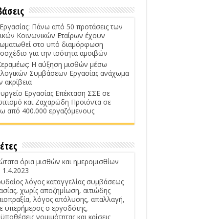
βάσεις
 Εργασίας: Πάνω από 50 προτάσεις των
ικών Κοινωνικών Εταίρων έχουν
ωματωθεί στο υπό διαμόρφωση
οσχέδιο για την ισότητα αμοιβών
Κεραμέως: Η αύξηση μισθών μέσω
λογικών Συμβάσεων Εργασίας ανάχωμα
ν ακρίβεια
υργείο Εργασίας Επέκταση ΣΣΕ σε
σιτισμό και Ζαχαρώδη Προϊόντα σε
ω από 400.000 εργαζόμενους
έτες
ώτατα όρια μισθών και ημερομισθίων
 1.4.2023
υδαίος λόγος καταγγελίας συμβάσεως
ασίας, χωρίς αποζημίωση, αιτιώδης
αιοπραξία, λόγος απόλυσης, απαλλαγή,
ε υπερήμερος ο εργοδότης,
ϋποθέσεις νομιμότητας και κρίσεις