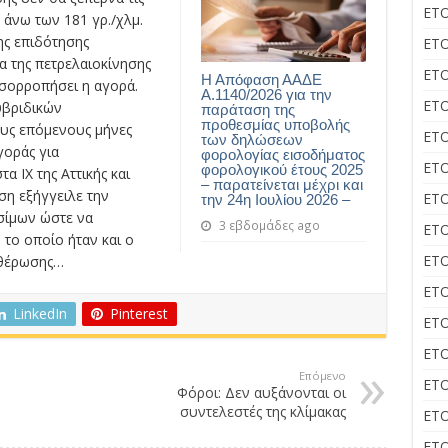
ΕΤΟ
 άνω των 181 γρ./χλμ.
ης επιδότησης
ΕΤΟ
α της πετρελαιοκίνησης
ΕΤΟ
Η Απόφαση ΑΑΔΕ
ισορροπήσει η αγορά.
Α.1140/2026 για την
ΕΤΟ
υβριδικών
παράταση της
προθεσμίας υποβολής
ους επόμενους μήνες
ΕΤΟ
των δηλώσεων
γοράς για
φορολογίας εισοδήματος
ΕΤΟ
φορολογικού έτους 2025
 ΙΧ της Αττικής και
– παρατείνεται μέχρι και
η εξήγγειλε την
ΕΤΟ
την 24η Ιουλίου 2026 –
σίμων ώστε να
3 εβδομάδες ago
ΕΤΟ
το οποίο ήταν και ο
ΕΤΟ
υθέρωσης…
ΕΤΟ
LinkedIn
Pinterest
ΕΤΟ
ΕΤΟ
Επόμενο
ΕΤΟ
Φόροι: Δεν αυξάνονται οι
συντελεστές της κλίμακας
ΕΤΟ
ΕΤΟ