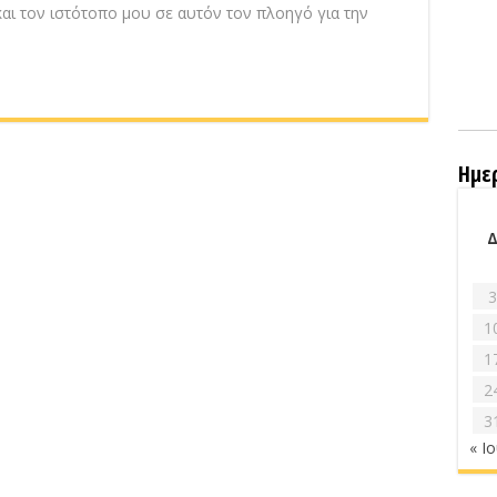
αι τον ιστότοπο μου σε αυτόν τον πλοηγό για την
Ημε
3
1
1
2
3
« Ι