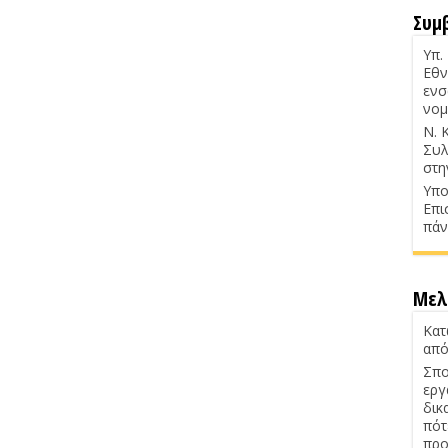
Συμ
Υπ.
Εθν
ενσ
νομ
Ν. 
Συλ
στη
Υπο
Επι
πάν
Μελ
Κατ
από
Σπο
εργ
δικ
πότ
προ