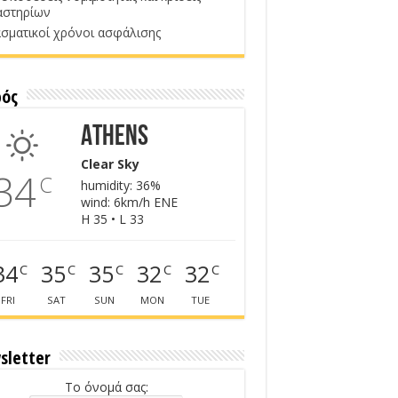
αστηρίων
σματικοί χρόνοι ασφάλισης
ρός
Athens
Clear Sky
34
C
humidity: 36%
wind: 6km/h ENE
H 35 • L 33
34
35
35
32
32
C
C
C
C
C
FRI
SAT
SUN
MON
TUE
sletter
Το όνομά σας: