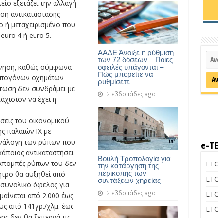
είο εξετάζει την αλλαγή
ση αντικατάστασης
ο ή μεταχειρισμένο που
uro 4 ή euro 5.
ΑΑΔΕ Άνοιξε η ρύθμιση
των 72 δόσεων – Ποιες
κίνηση, καθώς σύμφωνα
οφειλές υπάγονται –
Πώς μπορείτε να
ρυπογόνων οχημάτων
ρυθμίσετε
πτωση δεν συνδράμει με
2 εβδομάδες ago
άχιστον να έχει η
ήσεις του οικονομικού
ης παλαιών ΙΧ με
 ανάλογη των ρύπων που
e-Τ
κάποιος αντικαταστήσει
Βουλή Τροπολογία για
 εκπομπές ρύπων του δεν
ΕΤΟ
την κατάργηση της
περικοπής των
νητρο θα αυξηθεί από
ΕΤΟ
συντάξεων χηρείας
 συνολικό όφελος για
2 εβδομάδες ago
ΕΤΟ
μαίνεται από 2.000 έως
υς από 141γρ./χλμ. έως
ΕΤΟ
ης δεν θα ξεπερνά τις