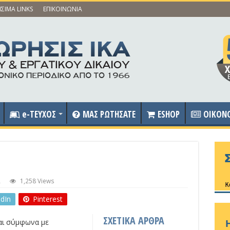
ΣΙΜΑ LINKS
ΕΠΙΚΟΙΝΩΝΙΑ
e-ΤΕΥΧΟΣ
ΜΑΣ ΡΩΤΗΣΑΤΕ
ESHOP
OIKON
Α
1,258 Views
edIn
Pinterest
ΣΧΕΤΙΚΑ ΑΡΘΡΑ
αι σύμφωνα με