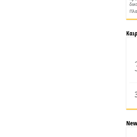
δικ
Πλα
Και
New