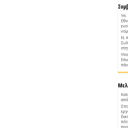
Συμ
Υπ.
Εθν
ενσ
νομ
Ν. 
Συλ
στη
Υπο
Επι
πάν
Μελ
Κατ
από
Σπο
εργ
δικ
πότ
προ