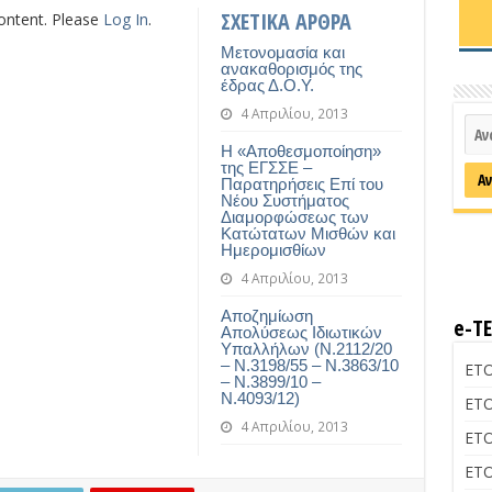
ΣΧΕΤΙΚΑ ΑΡΘΡΑ
content. Please
Log In
.
Μετονομασία και
ανακαθορισμός της
έδρας Δ.Ο.Υ.
4 Απριλίου, 2013
Η «Αποθεσμοποίηση»
της ΕΓΣΣΕ –
Παρατηρήσεις Επί του
Νέου Συστήματος
Διαμορφώσεως των
Κατώτατων Μισθών και
Ημερομισθίων
4 Απριλίου, 2013
Αποζημίωση
e-Τ
Απολύσεως Ιδιωτικών
Υπαλλήλων (Ν.2112/20
– Ν.3198/55 – Ν.3863/10
ΕΤΟ
– Ν.3899/10 –
Ν.4093/12)
ΕΤΟ
4 Απριλίου, 2013
ΕΤΟ
ΕΤΟ