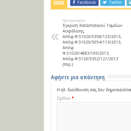
Facebook
Twitter
Share
Προηγούμενο
Έγκριση Καταστατικού Ταμείων
Ασφάλισης,
Απόφ.Φ.51020/5358/123/2013,
Απόφ.Φ.51020/5054/113/2013,
Απόφ.
Φ.51020/4883/105/2013,
Απόφ.Φ.5120/5352/121/2013
(περ.)
Αφήστε μια απάντηση
Η ηλ. διεύθυνση σας δεν δημοσιεύεται
Σχόλιο
*