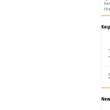
δικ
Πλα
Και
New