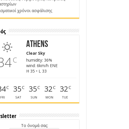
αστηρίων
σματικοί χρόνοι ασφάλισης
ρός
Athens
Clear Sky
34
C
humidity: 36%
wind: 6km/h ENE
H 35 • L 33
34
35
35
32
32
C
C
C
C
C
FRI
SAT
SUN
MON
TUE
sletter
Το όνομά σας: