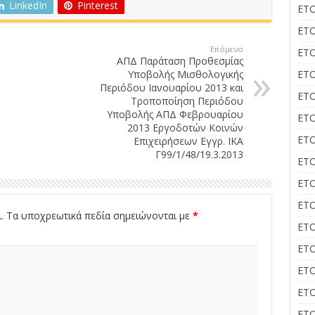
LinkedIn
Pinterest
ΕΤΟ
ΕΤΟ
Επόμενο
ΕΤΟ
ΑΠΔ Παράταση Προθεσμίας
Υποβολής Μισθολογικής
ΕΤΟ
Περιόδου Ιανουαρίου 2013 και
ΕΤΟ
Τροποποίηση Περιόδου
Υποβολής ΑΠΔ Φεβρουαρίου
ΕΤΟ
2013 Εργοδοτών Κοινών
ΕΤΟ
Επιχειρήσεων Εγγρ. ΙΚΑ
Γ99/1/48/19.3.2013
ΕΤΟ
ΕΤΟ
ΕΤΟ
.
Τα υποχρεωτικά πεδία σημειώνονται με
*
ΕΤΟ
ΕΤΟ
ΕΤΟ
ΕΤΟ
ΕΤΟ