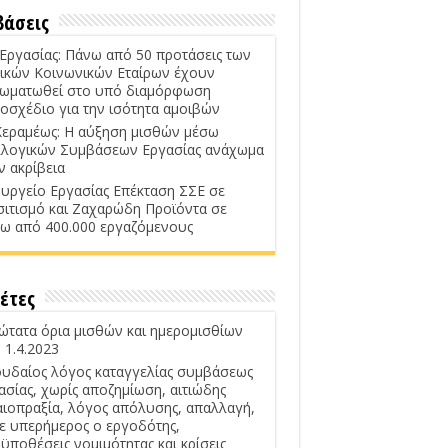
βάσεις
 Εργασίας: Πάνω από 50 προτάσεις των
ικών Κοινωνικών Εταίρων έχουν
ωματωθεί στο υπό διαμόρφωση
οσχέδιο για την ισότητα αμοιβών
Κεραμέως: Η αύξηση μισθών μέσω
λογικών Συμβάσεων Εργασίας ανάχωμα
ν ακρίβεια
υργείο Εργασίας Επέκταση ΣΣΕ σε
σιτισμό και Ζαχαρώδη Προϊόντα σε
ω από 400.000 εργαζόμενους
έτες
ώτατα όρια μισθών και ημερομισθίων
 1.4.2023
υδαίος λόγος καταγγελίας συμβάσεως
ασίας, χωρίς αποζημίωση, αιτιώδης
αιοπραξία, λόγος απόλυσης, απαλλαγή,
ε υπερήμερος ο εργοδότης,
ϋποθέσεις νομιμότητας και κρίσεις