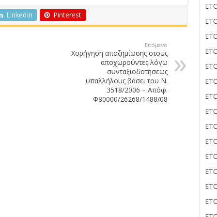
ΕΤΟ
LinkedIn
Pinterest
ΕΤΟ
ΕΤΟ
Επόμενο
ΕΤΟ
Χορήγηση αποζημίωσης στους
αποχωρούντες λόγω
ΕΤΟ
συνταξιοδοτήσεως
υπαλλήλους βάσει του Ν.
ΕΤΟ
3518/2006 – Απόφ.
ΕΤΟ
Φ80000/26268/1488/08
ΕΤΟ
ΕΤΟ
ΕΤΟ
ΕΤΟ
ΕΤΟ
ΕΤΟ
ΕΤΟ
ΕΤΟ