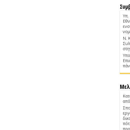
Συμ
Υπ.
Εθν
ενσ
νομ
Ν. 
Συλ
στη
Υπο
Επι
πάν
Μελ
Κατ
από
Σπο
εργ
δικ
πότ
προ