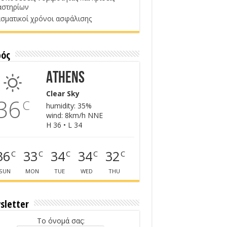
αστηρίων
σματικοί χρόνοι ασφάλισης
ρός
Athens
Clear Sky
36
C
humidity: 35%
wind: 8km/h NNE
H 36 • L 34
36
33
34
34
32
C
C
C
C
C
SUN
MON
TUE
WED
THU
sletter
Το όνομά σας: