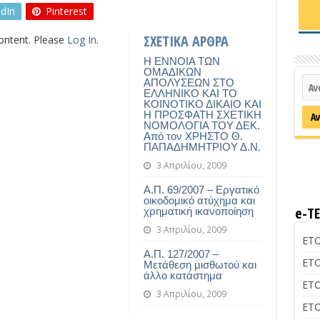
edIn
Pinterest
ΣΧΕΤΙΚΑ ΑΡΘΡΑ
content. Please
Log In
.
Η ΕΝΝΟΙΑ ΤΩΝ
ΟΜΑΔΙΚΩΝ
ΑΠΟΛΥΣΕΩΝ ΣΤΟ
ΕΛΛΗΝΙΚΟ ΚΑΙ ΤΟ
ΚΟΙΝΟΤΙΚΟ ΔΙΚΑΙΟ ΚΑΙ
Η ΠΡΟΣΦΑΤΗ ΣΧΕΤΙΚΗ
ΝΟΜΟΛΟΓΙΑ ΤΟΥ ΔΕΚ.
Από τον ΧΡΗΣΤΟ Θ.
ΠΑΠΑΔΗΜΗΤΡΙΟΥ Δ.Ν.
3 Απριλίου, 2009
Α.Π. 69/2007 – Εργατικό
οικοδομικό ατύχημα και
e-Τ
χρηματική ικανοποίηση
3 Απριλίου, 2009
ΕΤΟ
Α.Π. 127/2007 –
ΕΤΟ
Μετάθεση μισθωτού και
άλλο κατάστημα
ΕΤΟ
3 Απριλίου, 2009
ΕΤΟ