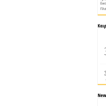
δικ
Πλα
Και
New