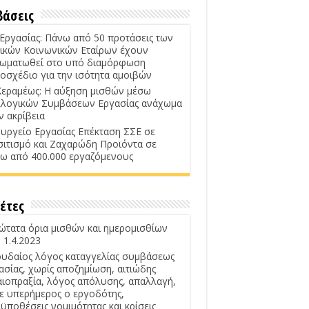
βάσεις
 Εργασίας: Πάνω από 50 προτάσεις των
ικών Κοινωνικών Εταίρων έχουν
ωματωθεί στο υπό διαμόρφωση
οσχέδιο για την ισότητα αμοιβών
Κεραμέως: Η αύξηση μισθών μέσω
λογικών Συμβάσεων Εργασίας ανάχωμα
ν ακρίβεια
υργείο Εργασίας Επέκταση ΣΣΕ σε
σιτισμό και Ζαχαρώδη Προϊόντα σε
ω από 400.000 εργαζόμενους
έτες
ώτατα όρια μισθών και ημερομισθίων
 1.4.2023
υδαίος λόγος καταγγελίας συμβάσεως
ασίας, χωρίς αποζημίωση, αιτιώδης
αιοπραξία, λόγος απόλυσης, απαλλαγή,
ε υπερήμερος ο εργοδότης,
ϋποθέσεις νομιμότητας και κρίσεις