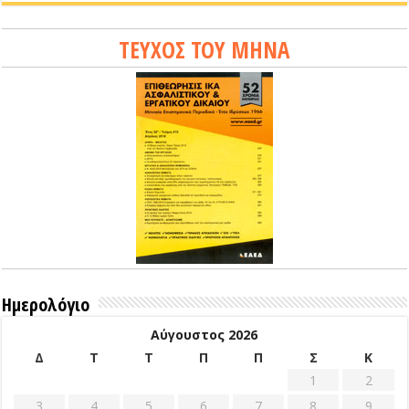
ΤΕΥΧΟΣ ΤΟΥ ΜΗΝΑ
Ημερολόγιο
Αύγουστος 2026
Δ
Τ
Τ
Π
Π
Σ
Κ
1
2
3
4
5
6
7
8
9