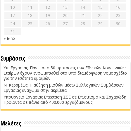
10
11
12
13
14
15
16
17
18
19
20
21
22
23
24
25
26
27
28
29
30
31
« Ιούλ
Συμβάσεις
Υπ. Εργασίας: Πάνω από 50 προτάσεις των Εθνικών Κοινωνικών
Εταίρων έχουν ενσωματωθεί στο υπό διαμόρφωση νομοσχέδιο
για την ισότητα αμοιβών
Ν. Κεραμέως: Η αύξηση μισθών μέσω Συλλογικών Συμβάσεων
Εργασίας ανάχωμα στην ακρίβεια
Υπουργείο Εργασίας Επέκταση ΣΣΕ σε Επισιτισμό και Ζαχαρώδη
Προϊόντα σε πάνω από 400.000 εργαζόμενους
Μελέτες