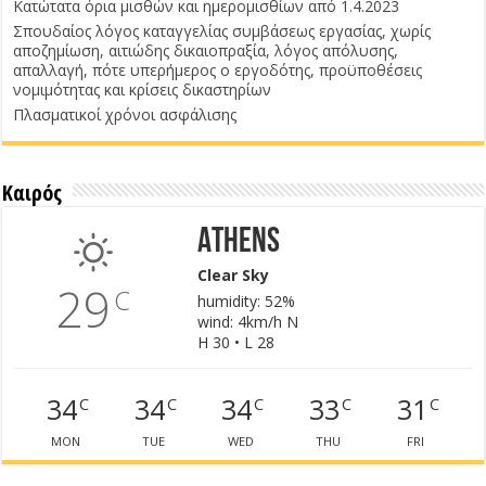
Κατώτατα όρια μισθών και ημερομισθίων από 1.4.2023
Σπουδαίος λόγος καταγγελίας συμβάσεως εργασίας, χωρίς
αποζημίωση, αιτιώδης δικαιοπραξία, λόγος απόλυσης,
απαλλαγή, πότε υπερήμερος ο εργοδότης, προϋποθέσεις
νομιμότητας και κρίσεις δικαστηρίων
Πλασματικοί χρόνοι ασφάλισης
Καιρός
Athens
Clear Sky
29
C
humidity: 52%
wind: 4km/h N
H 30 • L 28
34
34
34
33
31
C
C
C
C
C
MON
TUE
WED
THU
FRI