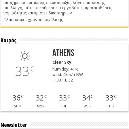
αποζημίωση, αιτιώδης δικαιοπραξία, λόγος απόλυσης,
απαλλαγή, πότε υπερήμερος ο εργοδότης, προϋποθέσεις
νομιμότητας και κρίσεις δικαστηρίων
Πλασματικοί χρόνοι ασφάλισης
Καιρός
Athens
Clear Sky
33
C
humidity: 41%
wind: 4km/h NW
H 33 • L 32
36
32
33
34
33
C
C
C
C
C
SUN
MON
TUE
WED
THU
Newsletter