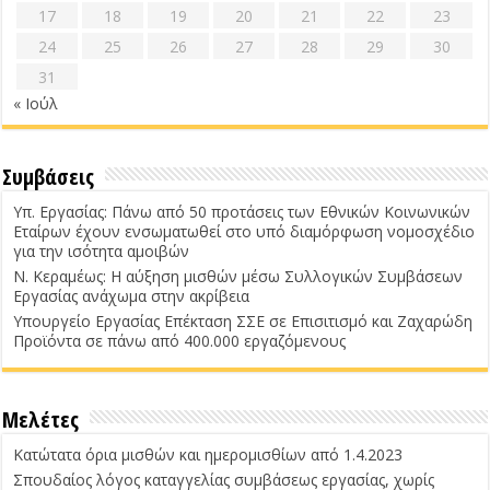
17
18
19
20
21
22
23
24
25
26
27
28
29
30
31
« Ιούλ
Συμβάσεις
Υπ. Εργασίας: Πάνω από 50 προτάσεις των Εθνικών Κοινωνικών
Εταίρων έχουν ενσωματωθεί στο υπό διαμόρφωση νομοσχέδιο
για την ισότητα αμοιβών
Ν. Κεραμέως: Η αύξηση μισθών μέσω Συλλογικών Συμβάσεων
Εργασίας ανάχωμα στην ακρίβεια
Υπουργείο Εργασίας Επέκταση ΣΣΕ σε Επισιτισμό και Ζαχαρώδη
Προϊόντα σε πάνω από 400.000 εργαζόμενους
Μελέτες
Κατώτατα όρια μισθών και ημερομισθίων από 1.4.2023
Σπουδαίος λόγος καταγγελίας συμβάσεως εργασίας, χωρίς