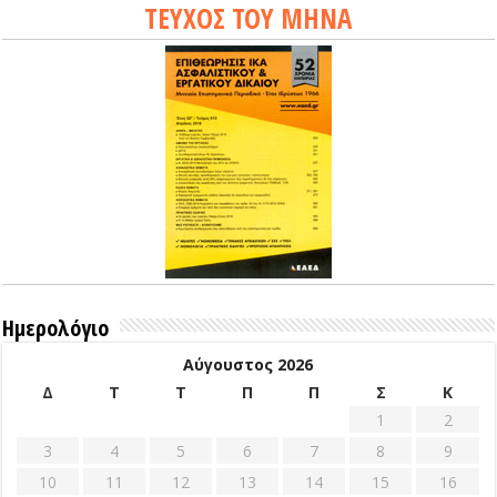
ΤΕΥΧΟΣ ΤΟΥ ΜΗΝΑ
Ημερολόγιο
Αύγουστος 2026
Δ
Τ
Τ
Π
Π
Σ
Κ
1
2
3
4
5
6
7
8
9
10
11
12
13
14
15
16