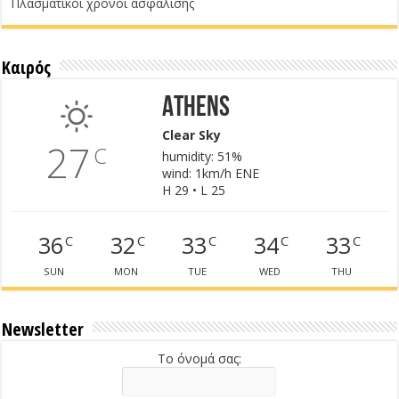
Πλασματικοί χρόνοι ασφάλισης
Καιρός
Athens
Clear Sky
27
C
humidity: 51%
wind: 1km/h ENE
H 29 • L 25
36
32
33
34
33
C
C
C
C
C
SUN
MON
TUE
WED
THU
Newsletter
Το όνομά σας: