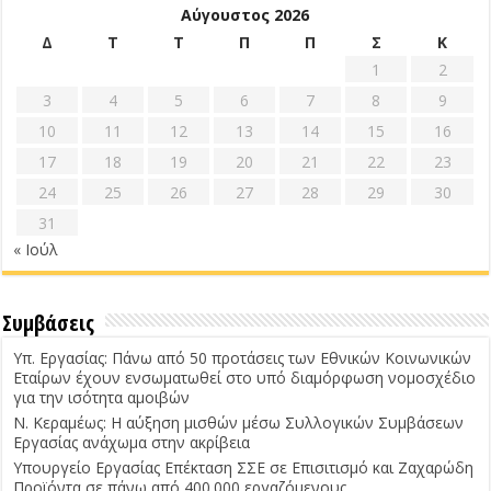
Αύγουστος 2026
Δ
Τ
Τ
Π
Π
Σ
Κ
1
2
3
4
5
6
7
8
9
10
11
12
13
14
15
16
17
18
19
20
21
22
23
24
25
26
27
28
29
30
31
« Ιούλ
Συμβάσεις
Υπ. Εργασίας: Πάνω από 50 προτάσεις των Εθνικών Κοινωνικών
Εταίρων έχουν ενσωματωθεί στο υπό διαμόρφωση νομοσχέδιο
για την ισότητα αμοιβών
Ν. Κεραμέως: Η αύξηση μισθών μέσω Συλλογικών Συμβάσεων
Εργασίας ανάχωμα στην ακρίβεια
Υπουργείο Εργασίας Επέκταση ΣΣΕ σε Επισιτισμό και Ζαχαρώδη
Προϊόντα σε πάνω από 400.000 εργαζόμενους