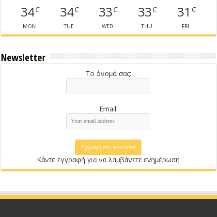
34
34
33
33
31
C
C
C
C
C
MON
TUE
WED
THU
FRI
Newsletter
Το όνομά σας:
Email:
Κάντε εγγραφή για να λαμβάνετε ενημέρωση