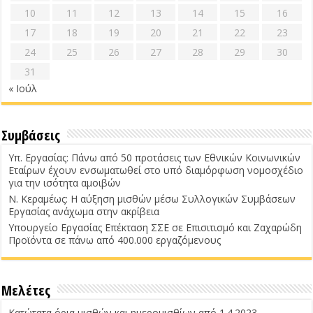
10
11
12
13
14
15
16
17
18
19
20
21
22
23
24
25
26
27
28
29
30
31
« Ιούλ
Συμβάσεις
Υπ. Εργασίας: Πάνω από 50 προτάσεις των Εθνικών Κοινωνικών
Εταίρων έχουν ενσωματωθεί στο υπό διαμόρφωση νομοσχέδιο
για την ισότητα αμοιβών
Ν. Κεραμέως: Η αύξηση μισθών μέσω Συλλογικών Συμβάσεων
Εργασίας ανάχωμα στην ακρίβεια
Υπουργείο Εργασίας Επέκταση ΣΣΕ σε Επισιτισμό και Ζαχαρώδη
Προϊόντα σε πάνω από 400.000 εργαζόμενους
Μελέτες
Κατώτατα όρια μισθών και ημερομισθίων από 1.4.2023