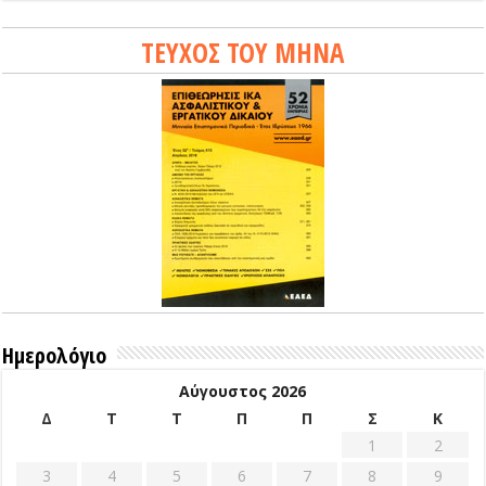
ΤΕΥΧΟΣ ΤΟΥ ΜΗΝΑ
Ημερολόγιο
Αύγουστος 2026
Δ
Τ
Τ
Π
Π
Σ
Κ
1
2
3
4
5
6
7
8
9