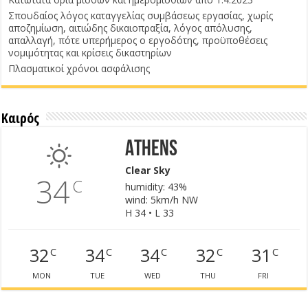
Σπουδαίος λόγος καταγγελίας συμβάσεως εργασίας, χωρίς
αποζημίωση, αιτιώδης δικαιοπραξία, λόγος απόλυσης,
απαλλαγή, πότε υπερήμερος ο εργοδότης, προϋποθέσεις
νομιμότητας και κρίσεις δικαστηρίων
Πλασματικοί χρόνοι ασφάλισης
Καιρός
Athens
Clear Sky
34
C
humidity: 43%
wind: 5km/h NW
H 34 • L 33
32
34
34
32
31
C
C
C
C
C
MON
TUE
WED
THU
FRI