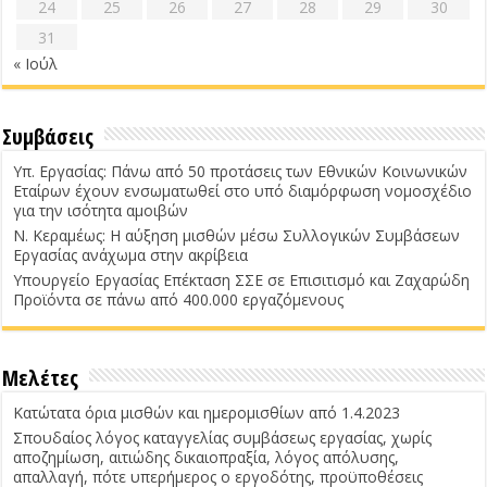
24
25
26
27
28
29
30
31
« Ιούλ
Συμβάσεις
Υπ. Εργασίας: Πάνω από 50 προτάσεις των Εθνικών Κοινωνικών
Εταίρων έχουν ενσωματωθεί στο υπό διαμόρφωση νομοσχέδιο
για την ισότητα αμοιβών
Ν. Κεραμέως: Η αύξηση μισθών μέσω Συλλογικών Συμβάσεων
Εργασίας ανάχωμα στην ακρίβεια
Υπουργείο Εργασίας Επέκταση ΣΣΕ σε Επισιτισμό και Ζαχαρώδη
Προϊόντα σε πάνω από 400.000 εργαζόμενους
Μελέτες
Κατώτατα όρια μισθών και ημερομισθίων από 1.4.2023
Σπουδαίος λόγος καταγγελίας συμβάσεως εργασίας, χωρίς
αποζημίωση, αιτιώδης δικαιοπραξία, λόγος απόλυσης,
απαλλαγή, πότε υπερήμερος ο εργοδότης, προϋποθέσεις