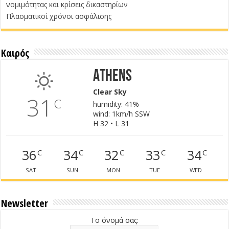
νομιμότητας και κρίσεις δικαστηρίων
Πλασματικοί χρόνοι ασφάλισης
Καιρός
Athens
Clear Sky
31
C
humidity: 41%
wind: 1km/h SSW
H 32 • L 31
36
34
32
33
34
C
C
C
C
C
SAT
SUN
MON
TUE
WED
Newsletter
Το όνομά σας: