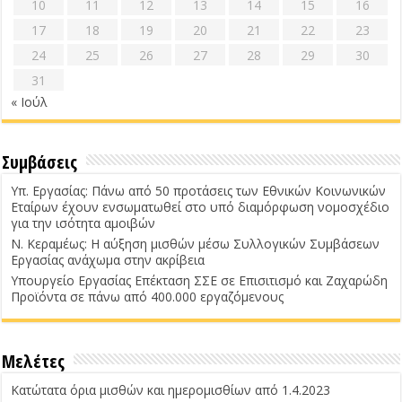
10
11
12
13
14
15
16
17
18
19
20
21
22
23
24
25
26
27
28
29
30
31
« Ιούλ
Συμβάσεις
Υπ. Εργασίας: Πάνω από 50 προτάσεις των Εθνικών Κοινωνικών
Εταίρων έχουν ενσωματωθεί στο υπό διαμόρφωση νομοσχέδιο
για την ισότητα αμοιβών
Ν. Κεραμέως: Η αύξηση μισθών μέσω Συλλογικών Συμβάσεων
Εργασίας ανάχωμα στην ακρίβεια
Υπουργείο Εργασίας Επέκταση ΣΣΕ σε Επισιτισμό και Ζαχαρώδη
Προϊόντα σε πάνω από 400.000 εργαζόμενους
Μελέτες
Κατώτατα όρια μισθών και ημερομισθίων από 1.4.2023