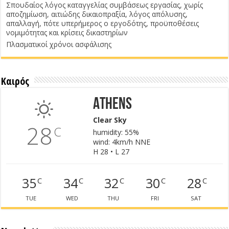
Σπουδαίος λόγος καταγγελίας συμβάσεως εργασίας, χωρίς
αποζημίωση, αιτιώδης δικαιοπραξία, λόγος απόλυσης,
απαλλαγή, πότε υπερήμερος ο εργοδότης, προϋποθέσεις
νομιμότητας και κρίσεις δικαστηρίων
Πλασματικοί χρόνοι ασφάλισης
Καιρός
Athens
Clear Sky
28
C
humidity: 55%
wind: 4km/h NNE
H 28 • L 27
35
34
32
30
28
C
C
C
C
C
TUE
WED
THU
FRI
SAT