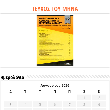
ΤΕΥΧΟΣ ΤΟΥ ΜΗΝΑ
Ημερολόγιο
Αύγουστος 2026
Δ
Τ
Τ
Π
Π
Σ
Κ
1
2
3
4
5
6
7
8
9