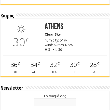
Καιρός
Athens
Clear Sky
30
C
humidity: 51%
wind: 6km/h NNW
H 31 • L 30
36
34
32
30
28
C
C
C
C
C
TUE
WED
THU
FRI
SAT
Newsletter
Το όνομά σας: