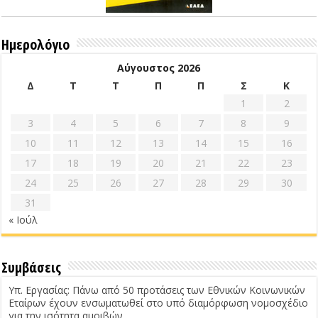
Ημερολόγιο
Αύγουστος 2026
Δ
Τ
Τ
Π
Π
Σ
Κ
1
2
3
4
5
6
7
8
9
10
11
12
13
14
15
16
17
18
19
20
21
22
23
24
25
26
27
28
29
30
31
« Ιούλ
Συμβάσεις
Υπ. Εργασίας: Πάνω από 50 προτάσεις των Εθνικών Κοινωνικών
Εταίρων έχουν ενσωματωθεί στο υπό διαμόρφωση νομοσχέδιο
για την ισότητα αμοιβών