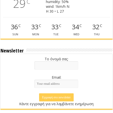
29
C
humidity: 50%
wind: 1km/h N
H 30 • L 27
36
33
33
34
32
C
C
C
C
C
SUN
MON
TUE
WED
THU
Newsletter
Το όνομά σας:
Email:
Κάντε εγγραφή για να λαμβάνετε ενημέρωση