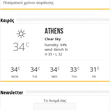
Πλασματικοί χρόνοι ασφάλισης
Καιρός
Athens
Clear Sky
34
C
humidity: 44%
wind: 6km/h N
H 35 • L 32
34
34
34
33
31
C
C
C
C
C
MON
TUE
WED
THU
FRI
Newsletter
Το όνομά σας: