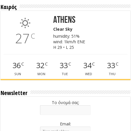
Καιρός
Athens
Clear Sky
27
C
humidity: 51%
wind: 1km/h ENE
H 29 • L 25
36
32
33
34
33
C
C
C
C
C
SUN
MON
TUE
WED
THU
Newsletter
Το όνομά σας:
Email: