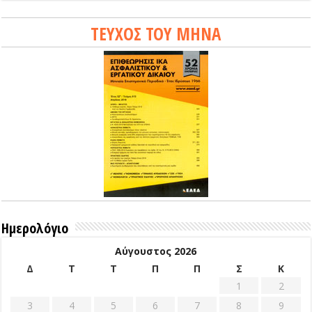
ΤΕΥΧΟΣ ΤΟΥ ΜΗΝΑ
Ημερολόγιο
Αύγουστος 2026
Δ
Τ
Τ
Π
Π
Σ
Κ
1
2
3
4
5
6
7
8
9