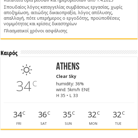
Σπουδαίος λόγος καταγγελίας συμβάσεως εργασίας, χωρίς
αποζημίωση, αιτιώδης δικαιοπραξία, λόγος απόλυσης,
απαλλαγή, πότε υπερήμερος ο εργοδότης, προϋποθέσεις
νομιμότητας και κρίσεις δικαστηρίων
Πλασματικοί χρόνοι ασφάλισης
Καιρός
Athens
Clear Sky
34
C
humidity: 36%
wind: 5km/h ENE
H 35 • L 33
34
36
35
32
32
C
C
C
C
C
FRI
SAT
SUN
MON
TUE