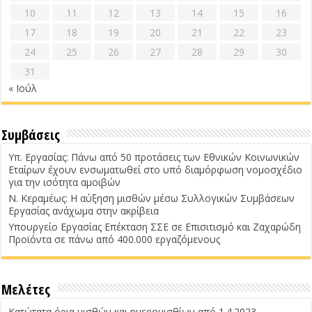
10
11
12
13
14
15
16
17
18
19
20
21
22
23
24
25
26
27
28
29
30
31
« Ιούλ
Συμβάσεις
Υπ. Εργασίας: Πάνω από 50 προτάσεις των Εθνικών Κοινωνικών
Εταίρων έχουν ενσωματωθεί στο υπό διαμόρφωση νομοσχέδιο
για την ισότητα αμοιβών
Ν. Κεραμέως: Η αύξηση μισθών μέσω Συλλογικών Συμβάσεων
Εργασίας ανάχωμα στην ακρίβεια
Υπουργείο Εργασίας Επέκταση ΣΣΕ σε Επισιτισμό και Ζαχαρώδη
Προϊόντα σε πάνω από 400.000 εργαζόμενους
Μελέτες
Κατώτατα όρια μισθών και ημερομισθίων από 1.4.2023