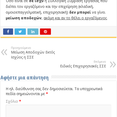
Όσο είναι σε
σε ισχύ
η Συλλογική Σύμβαση Εργασίας που
διέπει τον εργαζόμενο και την επιχείρηση (κλαδική,
ομοιοεπαγγελματική, επιχειρησιακή)
δεν
μπορεί
να γίνει
μείωση αποδοχών
,
ακόμη και αν το θέλει ο εργαζόμενος
.
Προηγούμενο
Μείωση Αποδοχών Εκτός
Ισχύος η ΣΣΕ
Επόμενο
Ειδικές Επιχειρησιακές ΣΣΕ
Αφήστε μια απάντηση
Η ηλ. διεύθυνση σας δεν δημοσιεύεται.
Τα υποχρεωτικά
πεδία σημειώνονται με
*
Σχόλιο
*