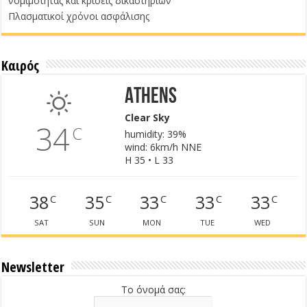
νομιμότητας και κρίσεις δικαστηρίων
Πλασματικοί χρόνοι ασφάλισης
Καιρός
Athens
Clear Sky
34
C
humidity: 39%
wind: 6km/h NNE
H 35 • L 33
38
35
33
33
33
C
C
C
C
C
SAT
SUN
MON
TUE
WED
Newsletter
Το όνομά σας: