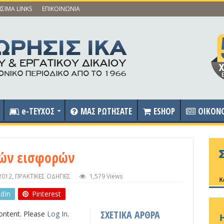
ΣΙΜΑ LINKS
ΕΠΙΚΟΙΝΩΝΙΑ
e-ΤΕΥΧΟΣ
ΜΑΣ ΡΩΤΗΣΑΤΕ
ESHOP
OIKON
κών εισφορών
2012
,
ΠΡΑΚΤΙΚΕΣ ΟΔΗΓΙΕΣ
1,579 Views
edIn
Pinterest
ΣΧΕΤΙΚΑ ΑΡΘΡΑ
content. Please
Log In
.