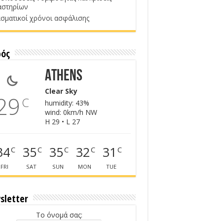
αστηρίων
σματικοί χρόνοι ασφάλισης
ρός
Athens
Clear Sky
29
C
humidity: 43%
wind: 0km/h NW
H 29 • L 27
34
35
35
32
31
C
C
C
C
C
FRI
SAT
SUN
MON
TUE
sletter
Το όνομά σας: