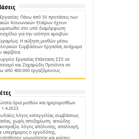
βάσεις
 Εργασίας: Πάνω από 50 προτάσεις των
ικών Κοινωνικών Εταίρων έχουν
ωματωθεί στο υπό διαμόρφωση
οσχέδιο για την ισότητα αμοιβών
Κεραμέως: Η αύξηση μισθών μέσω
λογικών Συμβάσεων Εργασίας ανάχωμα
ν ακρίβεια
υργείο Εργασίας Επέκταση ΣΣΕ σε
σιτισμό και Ζαχαρώδη Προϊόντα σε
ω από 400.000 εργαζόμενους
έτες
ώτατα όρια μισθών και ημερομισθίων
 1.4.2023
υδαίος λόγος καταγγελίας συμβάσεως
ασίας, χωρίς αποζημίωση, αιτιώδης
αιοπραξία, λόγος απόλυσης, απαλλαγή,
ε υπερήμερος ο εργοδότης,
ϋποθέσεις νομιμότητας και κρίσεις