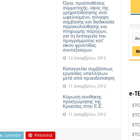
Όροι, προϋποθέσεις
συμμετοχής, ύψος της
χρηματοδότησης ανά
ωφελούμενο, σύναψη
σύμβασης και διαδικασία
παρακολούθησης και
πληρωμής παρόχων,
για τη λειτουργία του
προγράμματος κατ’
οίκον φροντίδας
συνταξιούχων
12 Δεκεμβρίου, 2012
Καταγγελία συμβάσεως
εργασίας υπαλλήλων
μετά από προειδοποίηση
11 Δεκεμβρίου, 2012
e-Τ
Κύρωση συνθήκης
προσχώρησης της
ΕΤΟ
Κροατίας στην Ε.Ε.
11 Δεκεμβρίου, 2012
ΕΤΟ
ΕΤΟ
ΕΤΟ
LinkedIn
Pinterest