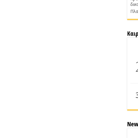
δικ
Πλα
Και
New