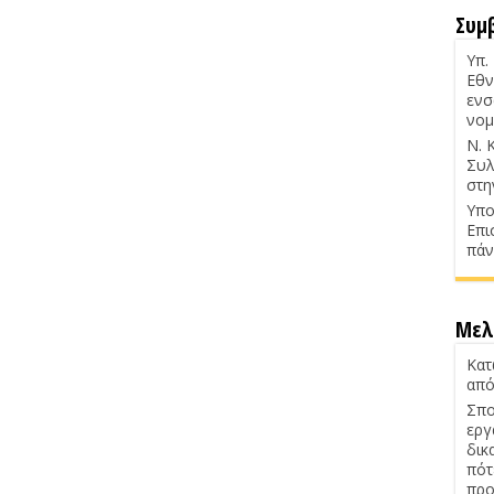
Συμ
Υπ.
Εθν
ενσ
νομ
Ν. 
Συλ
στη
Υπο
Επι
πάν
Μελ
Κατ
από
Σπο
εργ
δικ
πότ
προ