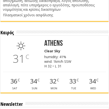
αποζημίωση, αιτιώδης δικαιοπραξία, λόγος απόλυσης,
απαλλαγή, πότε υπερήμερος ο εργοδότης, προϋποθέσεις
νομιμότητας και κρίσεις δικαστηρίων
Πλασματικοί χρόνοι ασφάλισης
Καιρός
Athens
Clear Sky
31
C
humidity: 41%
wind: 1km/h SSW
H 32 • L 31
36
34
32
33
34
C
C
C
C
C
SAT
SUN
MON
TUE
WED
Newsletter