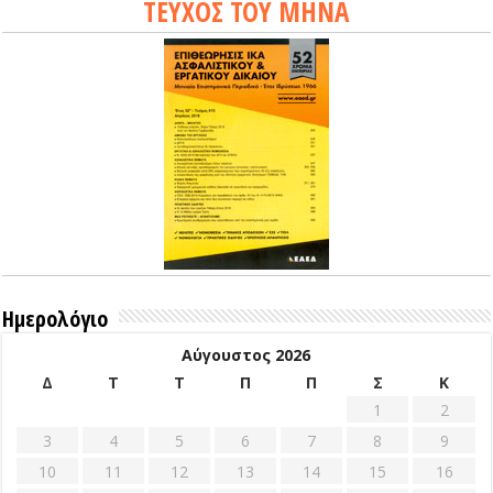
ΤΕΥΧΟΣ ΤΟΥ ΜΗΝΑ
Ημερολόγιο
Αύγουστος 2026
Δ
Τ
Τ
Π
Π
Σ
Κ
1
2
3
4
5
6
7
8
9
10
11
12
13
14
15
16