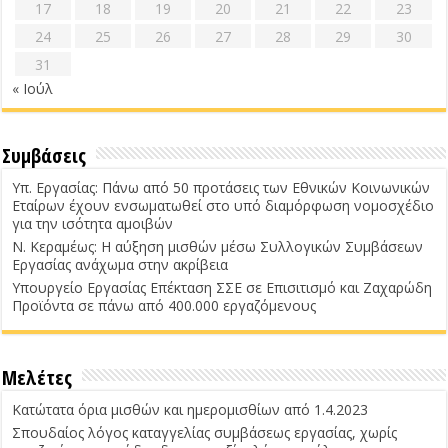
17
18
19
20
21
22
23
24
25
26
27
28
29
30
31
« Ιούλ
Συμβάσεις
Υπ. Εργασίας: Πάνω από 50 προτάσεις των Εθνικών Κοινωνικών
Εταίρων έχουν ενσωματωθεί στο υπό διαμόρφωση νομοσχέδιο
για την ισότητα αμοιβών
Ν. Κεραμέως: Η αύξηση μισθών μέσω Συλλογικών Συμβάσεων
Εργασίας ανάχωμα στην ακρίβεια
Υπουργείο Εργασίας Επέκταση ΣΣΕ σε Επισιτισμό και Ζαχαρώδη
Προϊόντα σε πάνω από 400.000 εργαζόμενους
Μελέτες
Κατώτατα όρια μισθών και ημερομισθίων από 1.4.2023
Σπουδαίος λόγος καταγγελίας συμβάσεως εργασίας, χωρίς