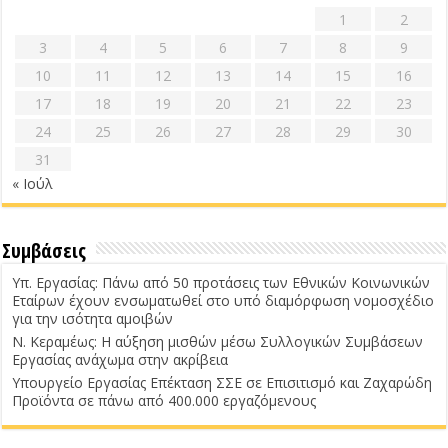
1
2
3
4
5
6
7
8
9
10
11
12
13
14
15
16
17
18
19
20
21
22
23
24
25
26
27
28
29
30
31
« Ιούλ
Συμβάσεις
Υπ. Εργασίας: Πάνω από 50 προτάσεις των Εθνικών Κοινωνικών
Εταίρων έχουν ενσωματωθεί στο υπό διαμόρφωση νομοσχέδιο
για την ισότητα αμοιβών
Ν. Κεραμέως: Η αύξηση μισθών μέσω Συλλογικών Συμβάσεων
Εργασίας ανάχωμα στην ακρίβεια
Υπουργείο Εργασίας Επέκταση ΣΣΕ σε Επισιτισμό και Ζαχαρώδη
Προϊόντα σε πάνω από 400.000 εργαζόμενους