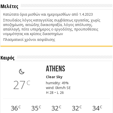
Μελέτες
Κατώτατα όρια μισθών και ημερομισθίων από 1.4.2023
Σπουδαίος λόγος καταγγελίας συμβάσεως εργασίας, χωρίς
αποζημίωση, αιτιώδης δικαιοπραξία, λόγος απόλυσης,
απαλλαγή, πότε υπερήμερος ο εργοδότης, προϋποθέσεις
νομιμότητας και κρίσεις δικαστηρίων
Πλασματικοί χρόνοι ασφάλισης
Καιρός
Athens
Clear Sky
27
C
humidity: 49%
wind: 0km/h SE
H 28 • L 26
36
35
32
32
34
C
C
C
C
C