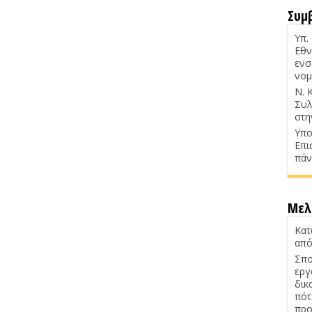
Συμ
Υπ.
Εθν
ενσ
νομ
Ν. 
Συλ
στη
Υπο
Επι
πάν
Μελ
Κατ
από
Σπο
εργ
δικ
πότ
προ