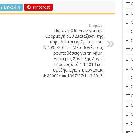
ΕΤΟ
LinkedIn
Pinterest
ΕΤΟ
ΕΤΟ
Επόμενο
Παροχή Οδηγιών για την
ΕΤΟ
Εφαρμογή των Διατάξεων της
ΕΤΟ
παρ. ΙΑ.4 του άρθρ.1ου του
Ν.4093/2012 – Μεταβολές στις
ΕΤΟ
Προϋποθέσεις για τη Λήψη
Δεύτερης Σύνταξης Λόγω
ΕΤΟ
Γήρατος από 1.1.2013 και
ΕΤΟ
εφεξής, Εγκ. Υπ. Εργασίας
Φ.80000/οικ.1647/27/11.3.2013
ΕΤΟ
ΕΤΟ
ΕΤΟ
ΕΤΟ
ΕΤΟ
ΕΤΟ
ΕΤΟ