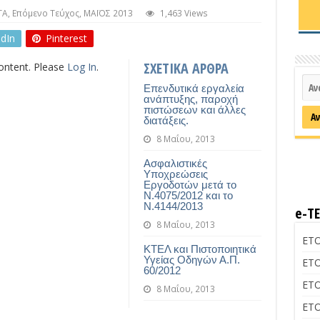
ΤΑ
,
Επόμενο Τεύχος
,
ΜΑΪΟΣ 2013
1,463 Views
edIn
Pinterest
ΣΧΕΤΙΚΑ ΑΡΘΡΑ
content. Please
Log In
.
Επενδυτικά εργαλεία
ανάπτυξης, παροχή
πιστώσεων και άλλες
διατάξεις.
8 Μαΐου, 2013
Ασφαλιστικές
Υποχρεώσεις
Εργοδοτών μετά το
Ν.4075/2012 και το
Ν.4144/2013
e-Τ
8 Μαΐου, 2013
ΕΤΟ
ΚΤΕΛ και Πιστοποιητικά
Υγείας Οδηγών Α.Π.
ΕΤΟ
60/2012
ΕΤΟ
8 Μαΐου, 2013
ΕΤΟ