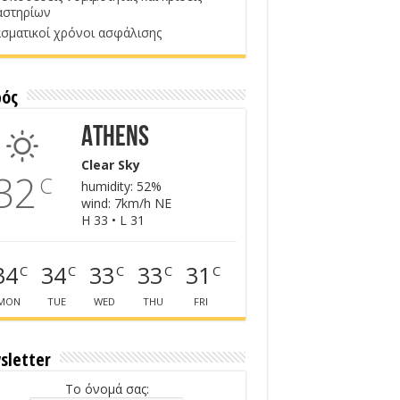
αστηρίων
σματικοί χρόνοι ασφάλισης
ρός
Athens
Clear Sky
32
C
humidity: 52%
wind: 7km/h NE
H 33 • L 31
34
34
33
33
31
C
C
C
C
C
MON
TUE
WED
THU
FRI
sletter
Το όνομά σας: