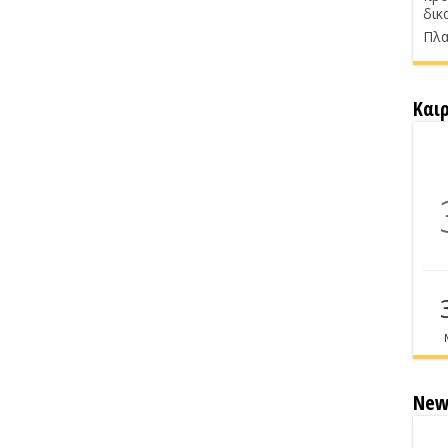
δικ
Πλα
Και
New