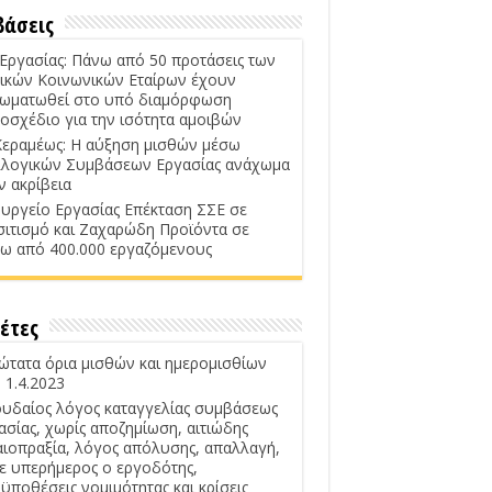
βάσεις
 Εργασίας: Πάνω από 50 προτάσεις των
ικών Κοινωνικών Εταίρων έχουν
ωματωθεί στο υπό διαμόρφωση
οσχέδιο για την ισότητα αμοιβών
Κεραμέως: Η αύξηση μισθών μέσω
λογικών Συμβάσεων Εργασίας ανάχωμα
ν ακρίβεια
υργείο Εργασίας Επέκταση ΣΣΕ σε
σιτισμό και Ζαχαρώδη Προϊόντα σε
ω από 400.000 εργαζόμενους
έτες
ώτατα όρια μισθών και ημερομισθίων
 1.4.2023
υδαίος λόγος καταγγελίας συμβάσεως
ασίας, χωρίς αποζημίωση, αιτιώδης
αιοπραξία, λόγος απόλυσης, απαλλαγή,
ε υπερήμερος ο εργοδότης,
ϋποθέσεις νομιμότητας και κρίσεις