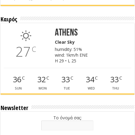
Καιρός
Athens
Clear Sky
27
C
humidity: 51%
wind: 1km/h ENE
H 29 • L 25
36
32
33
34
33
C
C
C
C
C
SUN
MON
TUE
WED
THU
Newsletter
Το όνομά σας: