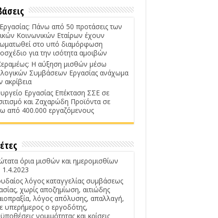
βάσεις
 Εργασίας: Πάνω από 50 προτάσεις των
ικών Κοινωνικών Εταίρων έχουν
ωματωθεί στο υπό διαμόρφωση
οσχέδιο για την ισότητα αμοιβών
Κεραμέως: Η αύξηση μισθών μέσω
λογικών Συμβάσεων Εργασίας ανάχωμα
ν ακρίβεια
υργείο Εργασίας Επέκταση ΣΣΕ σε
σιτισμό και Ζαχαρώδη Προϊόντα σε
ω από 400.000 εργαζόμενους
έτες
ώτατα όρια μισθών και ημερομισθίων
 1.4.2023
υδαίος λόγος καταγγελίας συμβάσεως
ασίας, χωρίς αποζημίωση, αιτιώδης
αιοπραξία, λόγος απόλυσης, απαλλαγή,
ε υπερήμερος ο εργοδότης,
ϋποθέσεις νομιμότητας και κρίσεις