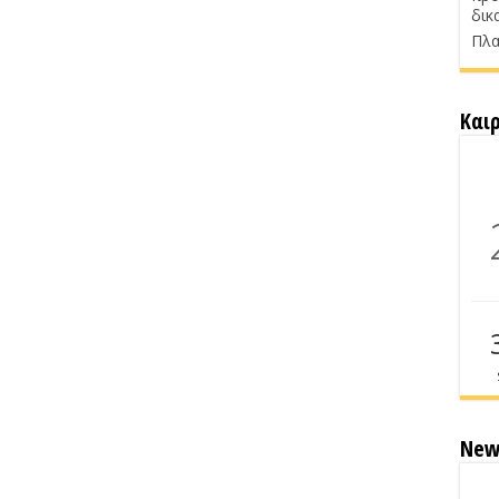
δικ
Πλα
Και
New