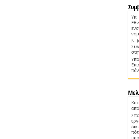
Συμ
Υπ.
Εθν
ενσ
νομ
Ν. 
Συλ
στη
Υπο
Επι
πάν
Μελ
Κατ
από
Σπο
εργ
δικ
πότ
προ