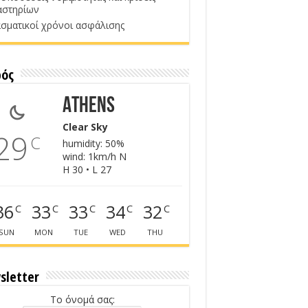
αστηρίων
σματικοί χρόνοι ασφάλισης
ρός
Athens
Clear Sky
29
C
humidity: 50%
wind: 1km/h N
H 30 • L 27
36
33
33
34
32
C
C
C
C
C
SUN
MON
TUE
WED
THU
sletter
Το όνομά σας: