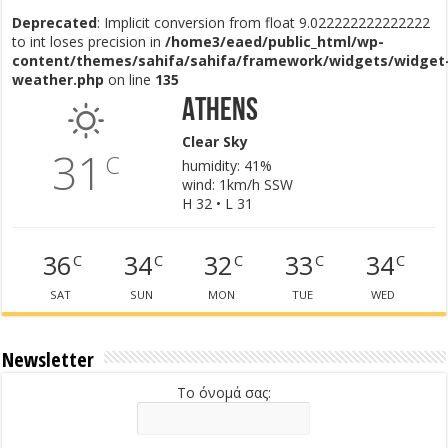
Deprecated
: Implicit conversion from float 9.022222222222222
to int loses precision in
/home3/eaed/public_html/wp-
content/themes/sahifa/sahifa/framework/widgets/widget
weather.php
on line
135
Athens
Clear Sky
31
C
humidity: 41%
wind: 1km/h SSW
H 32 • L 31
36
34
32
33
34
C
C
C
C
C
SAT
SUN
MON
TUE
WED
Newsletter
Το όνομά σας: