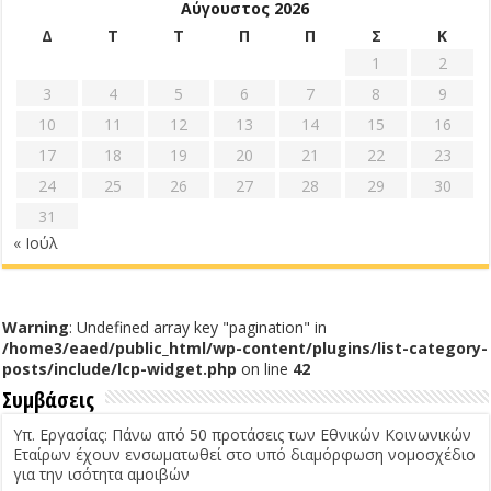
Αύγουστος 2026
Δ
Τ
Τ
Π
Π
Σ
Κ
1
2
3
4
5
6
7
8
9
10
11
12
13
14
15
16
17
18
19
20
21
22
23
24
25
26
27
28
29
30
31
« Ιούλ
Warning
: Undefined array key "pagination" in
/home3/eaed/public_html/wp-content/plugins/list-category-
posts/include/lcp-widget.php
on line
42
Συμβάσεις
Υπ. Εργασίας: Πάνω από 50 προτάσεις των Εθνικών Κοινωνικών
Εταίρων έχουν ενσωματωθεί στο υπό διαμόρφωση νομοσχέδιο
για την ισότητα αμοιβών