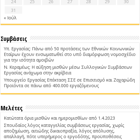
24
25
26
27
28
29
30
31
« Ιούλ
Συμβάσεις
Υπ. Εργασίας: Πάνω από 50 προτάσεις των Εθνικών Κοινωνικών
Εταίρων έχουν ενσωματωθεί στο υπό διαμόρφωση νομοσχέδιο
για την ισότητα αμοιβών
Ν. Κεραμέως: Η αύξηση μισθών μέσω Συλλογικών Συμβάσεων
Εργασίας ανάχωμα στην ακρίβεια
Υπουργείο Εργασίας Επέκταση ΣΣΕ σε Επισιτισμό και Ζαχαρώδη
Προϊόντα σε πάνω από 400.000 εργαζόμενους
Μελέτες
Κατώτατα όρια μισθών και ημερομισθίων από 1.4.2023
Σπουδαίος λόγος καταγγελίας συμβάσεως εργασίας, χωρίς
αποζημίωση, αιτιώδης δικαιοπραξία, λόγος απόλυσης,
απαλλαγή, πότε υπερήμερος ο εργοδότης, προϋποθέσεις