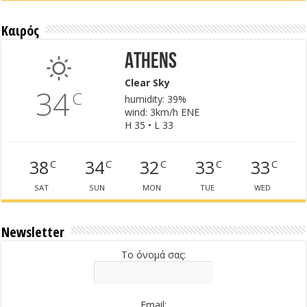
Καιρός
Athens
Clear Sky
34
C
humidity: 39%
wind: 3km/h ENE
H 35 • L 33
38
34
32
33
33
C
C
C
C
C
SAT
SUN
MON
TUE
WED
Newsletter
Το όνομά σας:
Email: