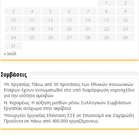
1
2
3
4
5
6
7
8
9
10
11
12
13
14
15
16
17
18
19
20
21
22
23
24
25
26
27
28
29
30
31
« Ιούλ
Συμβάσεις
Υπ. Εργασίας: Πάνω από 50 προτάσεις των Εθνικών Κοινωνικών
Εταίρων έχουν ενσωματωθεί στο υπό διαμόρφωση νομοσχέδιο
για την ισότητα αμοιβών
Ν. Κεραμέως: Η αύξηση μισθών μέσω Συλλογικών Συμβάσεων
Εργασίας ανάχωμα στην ακρίβεια
Υπουργείο Εργασίας Επέκταση ΣΣΕ σε Επισιτισμό και Ζαχαρώδη
Προϊόντα σε πάνω από 400.000 εργαζόμενους