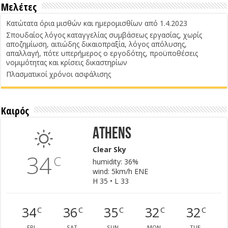
Μελέτες
Κατώτατα όρια μισθών και ημερομισθίων από 1.4.2023
Σπουδαίος λόγος καταγγελίας συμβάσεως εργασίας, χωρίς
αποζημίωση, αιτιώδης δικαιοπραξία, λόγος απόλυσης,
απαλλαγή, πότε υπερήμερος ο εργοδότης, προϋποθέσεις
νομιμότητας και κρίσεις δικαστηρίων
Πλασματικοί χρόνοι ασφάλισης
Καιρός
Athens
Clear Sky
34
C
humidity: 36%
wind: 5km/h ENE
H 35 • L 33
34
36
35
32
32
C
C
C
C
C
FRI
SAT
SUN
MON
TUE