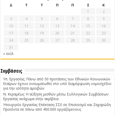
Δ
Τ
Τ
Π
Π
Σ
Κ
1
2
3
4
5
6
7
8
9
10
11
12
13
14
15
16
17
18
19
20
21
22
23
24
25
26
27
28
29
30
31
« Ιούλ
Συμβάσεις
Υπ. Εργασίας: Πάνω από 50 προτάσεις των Εθνικών Κοινωνικών
Εταίρων έχουν ενσωματωθεί στο υπό διαμόρφωση νομοσχέδιο
για την ισότητα αμοιβών
Ν. Κεραμέως: Η αύξηση μισθών μέσω Συλλογικών Συμβάσεων
Εργασίας ανάχωμα στην ακρίβεια
Υπουργείο Εργασίας Επέκταση ΣΣΕ σε Επισιτισμό και Ζαχαρώδη
Προϊόντα σε πάνω από 400.000 εργαζόμενους