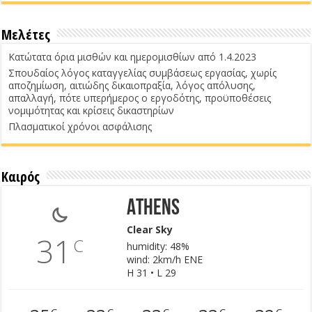
Μελέτες
Κατώτατα όρια μισθών και ημερομισθίων από 1.4.2023
Σπουδαίος λόγος καταγγελίας συμβάσεως εργασίας, χωρίς
αποζημίωση, αιτιώδης δικαιοπραξία, λόγος απόλυσης,
απαλλαγή, πότε υπερήμερος ο εργοδότης, προϋποθέσεις
νομιμότητας και κρίσεις δικαστηρίων
Πλασματικοί χρόνοι ασφάλισης
Καιρός
Athens
Clear Sky
31
C
humidity: 48%
wind: 2km/h ENE
H 31 • L 29
C
C
C
C
C