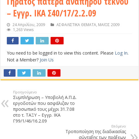
Γήρατος πατέρα αναπήρου τέκνου
– Εγγρ. ΙΚΑ Σ40/17/2.2.09
24 Απριλίου, 2009
ΑΣΦΑΛΙΣΤΙΚΑ ΘΕΜΑΤΑ
,
ΜΑΪΟΣ 2009
1,263 Views
You need to be logged in to view this content. Please
Log In
.
Not a Member?
Join Us
Προηγούμενο
Συμπλήρωση – Υποβολή Α.Π.Δ.
εργοδοτών που ασφάλιζαν το
προσωπικό τους μέχρι 31.7.08
στο τ. ΤΑΞΥ – Εγγρ. ΙΚΑ
Γ99/1/46/16.2.09
Επόμενο
Τροποποίηση της διαδικασίας
σύνταξης των πράξεων