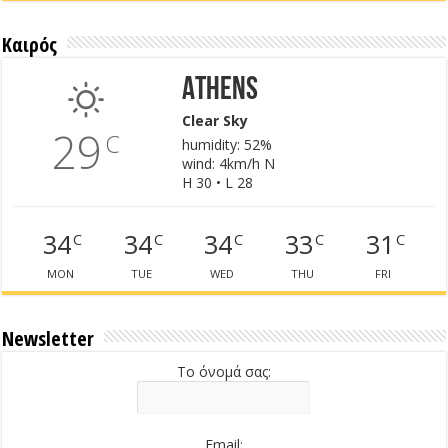
Καιρός
Athens
Clear Sky
29
C
humidity: 52%
wind: 4km/h N
H 30 • L 28
34
34
34
33
31
C
C
C
C
C
MON
TUE
WED
THU
FRI
Newsletter
Το όνομά σας:
Email: