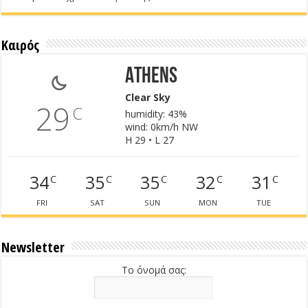
Καιρός
Athens
Clear Sky
29
C
humidity: 43%
wind: 0km/h NW
H 29 • L 27
34
35
35
32
31
C
C
C
C
C
FRI
SAT
SUN
MON
TUE
Newsletter
Το όνομά σας: