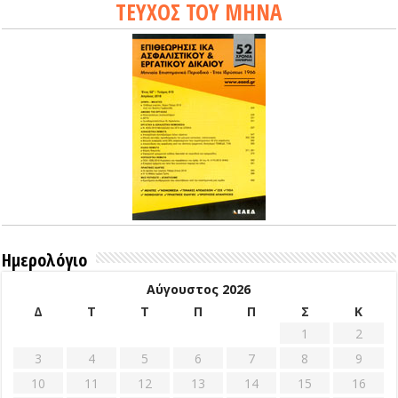
ΤΕΥΧΟΣ ΤΟΥ ΜΗΝΑ
Ημερολόγιο
Αύγουστος 2026
Δ
Τ
Τ
Π
Π
Σ
Κ
1
2
3
4
5
6
7
8
9
10
11
12
13
14
15
16