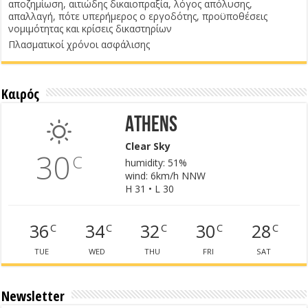
αποζημίωση, αιτιώδης δικαιοπραξία, λόγος απόλυσης,
απαλλαγή, πότε υπερήμερος ο εργοδότης, προϋποθέσεις
νομιμότητας και κρίσεις δικαστηρίων
Πλασματικοί χρόνοι ασφάλισης
Καιρός
Athens
Clear Sky
30
C
humidity: 51%
wind: 6km/h NNW
H 31 • L 30
36
34
32
30
28
C
C
C
C
C
TUE
WED
THU
FRI
SAT
Newsletter