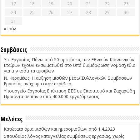
17
18
19
20
21
22
23
24
25
26
27
28
29
30
31
« Ιούλ
Συμβάσεις
Υπ. Εργασίας: Πάνω από 50 προτάσεις των Εθνικών Κοινωνικών
Εταίρων έχουν ενσωματωθεί στο υπό διαμόρφωση νομοσχέδιο
για την ισότητα αμοιβών
Ν. Κεραμέως: Η αύξηση μισθών μέσω Συλλογικών Συμβάσεων
Εργασίας ανάχωμα στην ακρίβεια
Υπουργείο Εργασίας Επέκταση ΣΣΕ σε Επισιτισμό και Ζαχαρώδη
Προϊόντα σε πάνω από 400.000 εργαζόμενους
Μελέτες
Κατώτατα όρια μισθών και ημερομισθίων από 1.4.2023
Σπουδαίος λόγος καταγγελίας συμβάσεως εργασίας, χωρίς